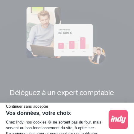
Déléguez à un expert comptable
En 2025 nos conseillers ont répondu à nos clients en
Continuer sans accepter
2 minutes en moyenne et avec un taux de satisfaction
Vos données, votre choix
Plateforme de Gestion du Consentement : Person
de 97%.
Chez Indy, nos cookies 🍪 ne sortent pas du four, mais
servent au bon fonctionnement du site, à optimiser
l'expérience utilisateur et personnaliser nos publicités.