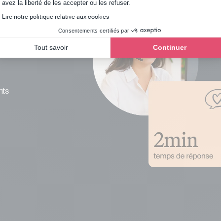
Axeptio consent
avez la liberté de les accepter ou les refuser.
Lire notre politique relative aux cookies
Consentements certifiés par
Tout savoir
Continuer
nts