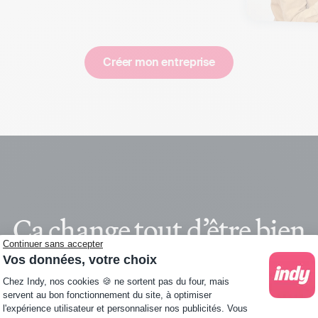
Créer mon entreprise
Ça change tout d’être bien
Continuer sans accepter
accompagné
Vos données, votre choix
Plateforme de Gestion du Consentement : Personna
Chez Indy, nos cookies 🍪 ne sortent pas du four, mais
servent au bon fonctionnement du site, à optimiser
l'expérience utilisateur et personnaliser nos publicités. Vous