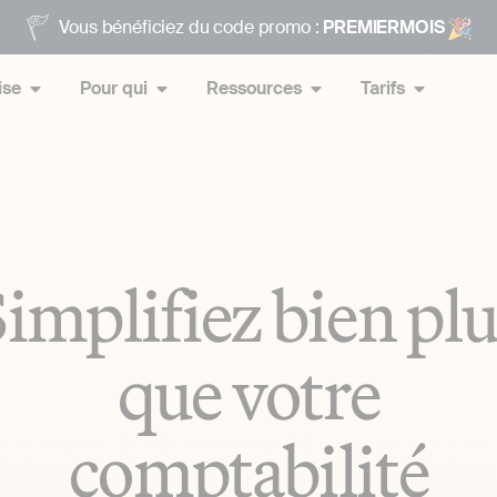
Vous bénéficiez du code promo :
PREMIERMOIS
ise
Pour qui
Ressources
Tarifs
implifiez bien pl
que votre
comptabilité