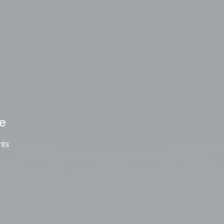
le
nts