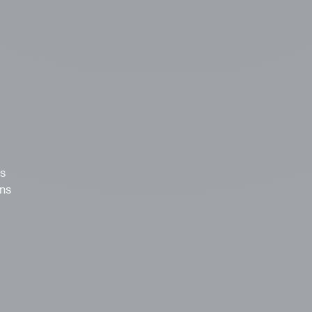
us
ons