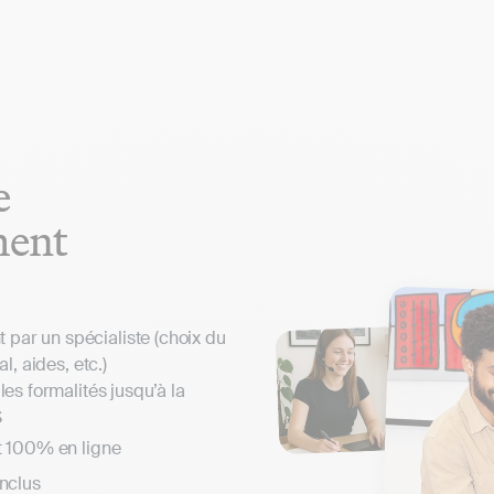
e
ment
ar un spécialiste (choix du
al, aides, etc.)
les formalités jusqu’à la
S
t 100% en ligne
inclus