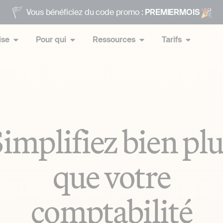
Vous bénéficiez du code promo :
PREMIERMOIS
ise
Pour qui
Ressources
Tarifs
implifiez bien pl
que votre
comptabilité