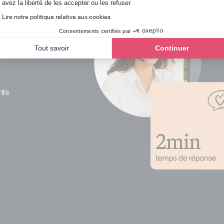
Axeptio consent
avez la liberté de les accepter ou les refuser.
Lire notre politique relative aux cookies
Consentements certifiés par
Tout savoir
Continuer
nts