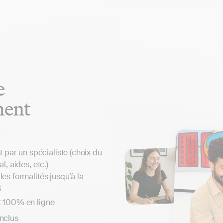
e
ment
ar un spécialiste (choix du
al, aides, etc.)
les formalités jusqu’à la
S
t 100% en ligne
inclus