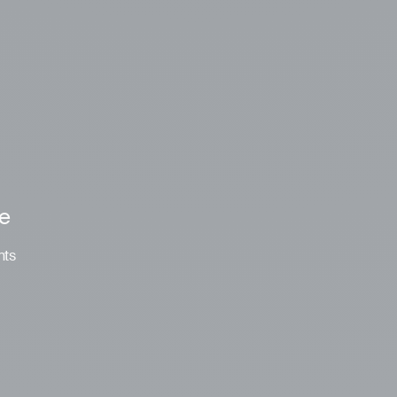
le
nts