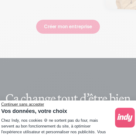
Créer mon entreprise
Ça change tout d’être bien
Continuer sans accepter
accompagné
Vos données, votre choix
Plateforme de Gestion du Consentement : Personna
Chez Indy, nos cookies 🍪 ne sortent pas du four, mais
servent au bon fonctionnement du site, à optimiser
l'expérience utilisateur et personnaliser nos publicités. Vous