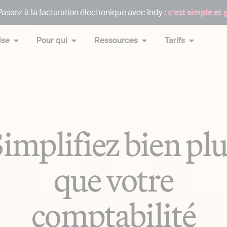
assez à la facturation électronique avec Indy :
c’est simple et 
ise
Pour qui
Ressources
Tarifs
implifiez bien pl
que votre
comptabilité