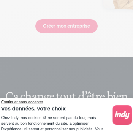
Créer mon entreprise
Ça change tout d’être bien
Continuer sans accepter
accompagné
Vos données, votre choix
Plateforme de Gestion du Consentement : Personna
Chez Indy, nos cookies 🍪 ne sortent pas du four, mais
servent au bon fonctionnement du site, à optimiser
l'expérience utilisateur et personnaliser nos publicités. Vous