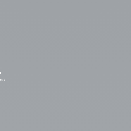
us
ons