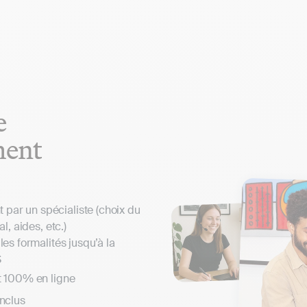
e
ment
ar un spécialiste (choix du
al, aides, etc.)
les formalités jusqu’à la
S
t 100% en ligne
inclus