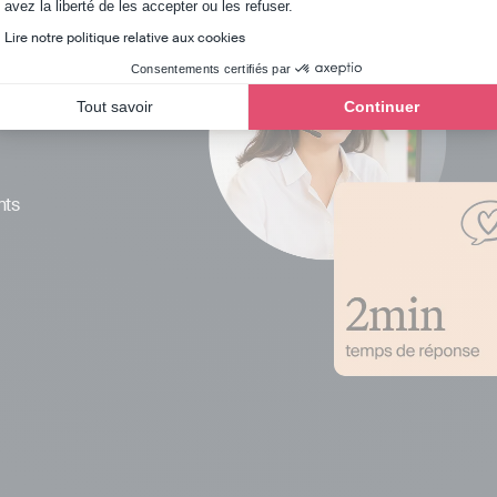
Axeptio consent
avez la liberté de les accepter ou les refuser.
Lire notre politique relative aux cookies
Consentements certifiés par
Tout savoir
Continuer
nts