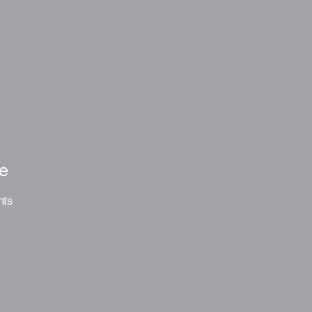
le
nts