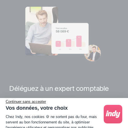
Déléguez à un expert comptable
En 2025 nos conseillers ont répondu à nos clients en
Continuer sans accepter
2 minutes en moyenne et avec un taux de satisfaction
Vos données, votre choix
Plateforme de Gestion du Consentement : Person
de 97%.
Chez Indy, nos cookies 🍪 ne sortent pas du four, mais
servent au bon fonctionnement du site, à optimiser
l'expérience utilisateur et personnaliser nos publicités.