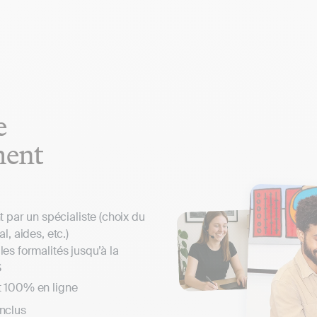
e
ment
ar un spécialiste (choix du
al, aides, etc.)
les formalités jusqu’à la
S
t 100% en ligne
inclus