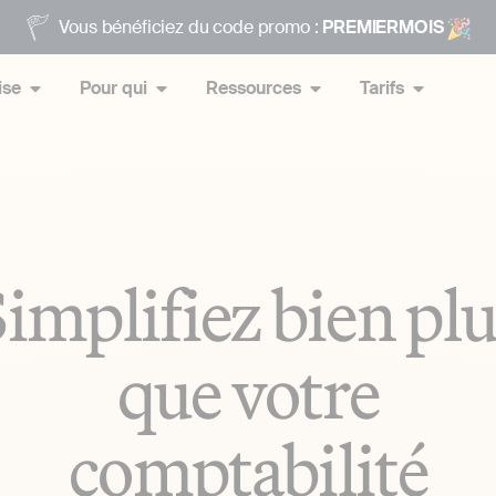
Vous bénéficiez du code promo :
PREMIERMOIS
ise
Pour qui
Ressources
Tarifs
implifiez bien pl
que votre
comptabilité