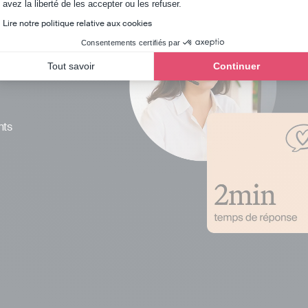
Axeptio consent
avez la liberté de les accepter ou les refuser.
Lire notre politique relative aux cookies
Consentements certifiés par
Tout savoir
Continuer
nts