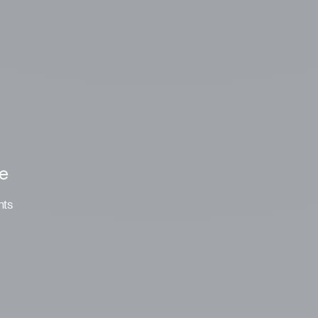
le
nts