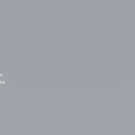
us
ons