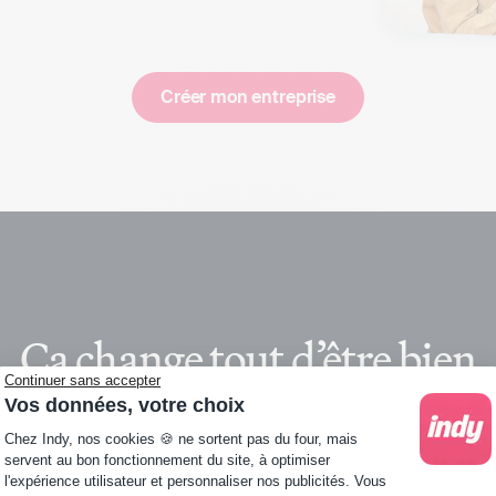
Créer mon entreprise
Ça change tout d’être bien
Continuer sans accepter
accompagné
Vos données, votre choix
Plateforme de Gestion du Consentement : Personna
Chez Indy, nos cookies 🍪 ne sortent pas du four, mais
servent au bon fonctionnement du site, à optimiser
l'expérience utilisateur et personnaliser nos publicités. Vous