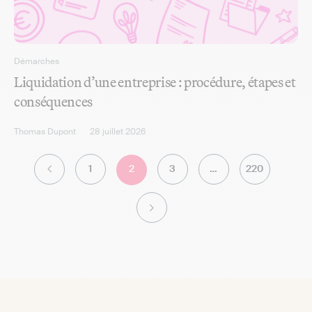
Démarches
Liquidation d’une entreprise : procédure, étapes et
conséquences
Thomas Dupont
28 juillet 2026
1
2
3
…
220
P
S