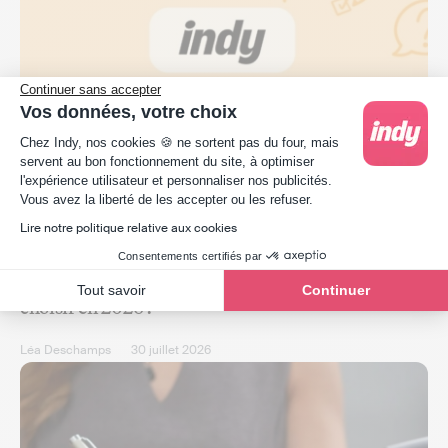
Continuer sans accepter
Vos données, votre choix
Plateforme de Gestion du Consentement : Person
Chez Indy, nos cookies 🍪 ne sortent pas du four, mais
servent au bon fonctionnement du site, à optimiser
l'expérience utilisateur et personnaliser nos publicités.
Axeptio consent
Vous avez la liberté de les accepter ou les refuser.
Lire notre politique relative aux cookies
Comptabilité
Consentements certifiés par
Indy vs Pennylane : quel logiciel de comptabilité
Tout savoir
Continuer
choisir en 2026 ?
Léa Deschamps
30 juillet 2026