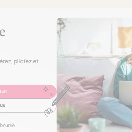
e
ez, pilotez et
tuit
ous
emboursé