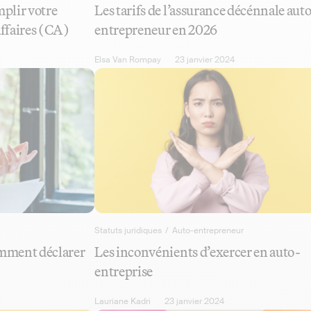
plir votre
Les tarifs de l’assurance décénnale aut
affaires (CA)
entrepreneur en 2026
Elsa Van Rompay
23 janvier 2024
Statuts juridiques
/
Auto-entrepreneur
mment déclarer
Les inconvénients d’exercer en auto-
entreprise
Lauriane Kadri
23 janvier 2024