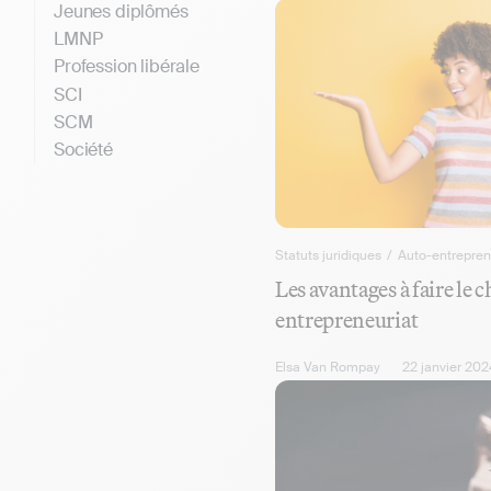
Jeunes diplômés
LMNP
Profession libérale
SCI
SCM
Société
Statuts juridiques
/
Auto-entrepren
Les avantages à faire le c
entrepreneuriat
Elsa Van Rompay
22 janvier 202