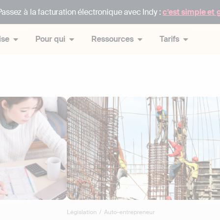
assez à la facturation électronique avec Indy :
c’est simple et 
ise
Pour qui
Ressources
Tarifs
Législation
/
Auto-entrepreneur