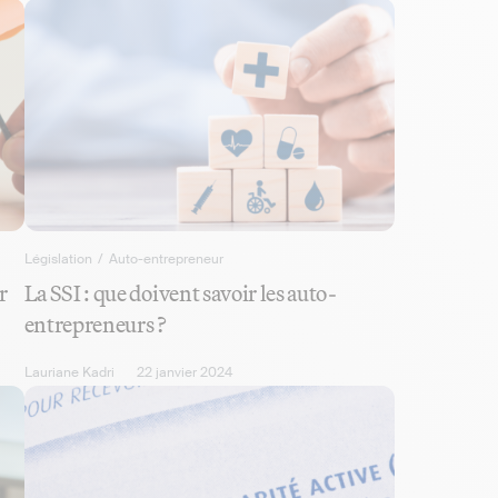
Législation
/
Auto-entrepreneur
r
La SSI : que doivent savoir les auto-
entrepreneurs ?
Lauriane Kadri
22 janvier 2024