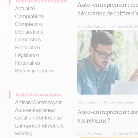
Toutes les thématiques
Auto-entrepreneur : rem
Actualité
déclaration de chiffre d’
Comptabilité
Compte pro
Julie Pay Vargas
24 janvier 2024
Déclarations
Démarches
Facturation
Législation
Partenaires
Statuts juridiques
Toutes les situations
Artisan-Commerçant
Déclarations
/
Auto-entrepreneur
Auto-entrepreneur
Auto-entrepreneur : co
Création d'entreprise
vos revenus ?
Entreprise individuelle
Holding
Julie Pay Vargas
23 janvier 2024