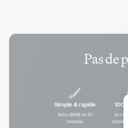
Pas de p
Simple & rapide
100%
Votre IBAN en 10
Access
minutes
mobile 