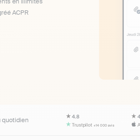
ts en illimités
agréé ACPR
4.8
4
u quotidien
Trustpilot
A
+14 000 avis