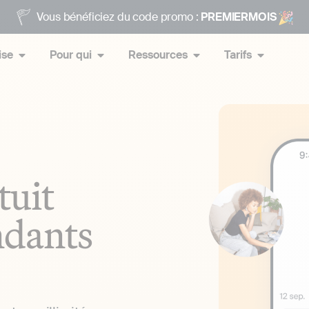
Vous bénéficiez du code promo :
PREMIERMOIS
ise
Pour qui
Ressources
Tarifs
tuit
ndants