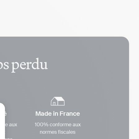
mps perdu
isé
Made in France
lisez vos Options
rme aux
100% conforme aux
 et
normes fiscales