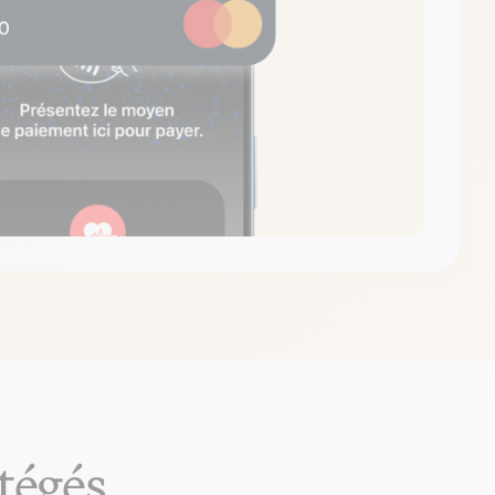
tégés