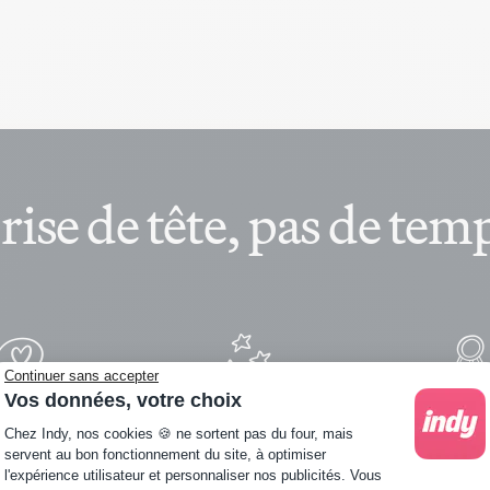
rise de tête, pas de te
Continuer sans accepter
 en ligne
Gratuit
Sécur
Vos données, votre choix
Plateforme de Gestion du Consentement : Personna
Chez Indy, nos cookies 🍪 ne sortent pas du four, mais
ible depuis
Sans frais cachés, sans
100% confo
servent au bon fonctionnement du site, à optimiser
ou ordinateur
engagement
normes
l'expérience utilisateur et personnaliser nos publicités. Vous