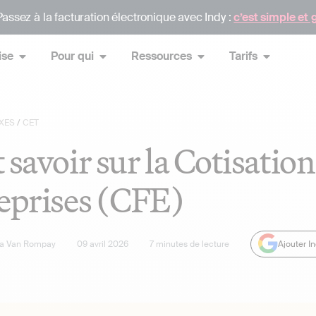
assez à la facturation électronique avec Indy :
c’est simple et 
ise
Pour qui
Ressources
Tarifs
XES
/
CET
 savoir sur la Cotisation
eprises (CFE)
sa Van Rompay
09 avril 2026
7
minutes de lecture
Ajouter I