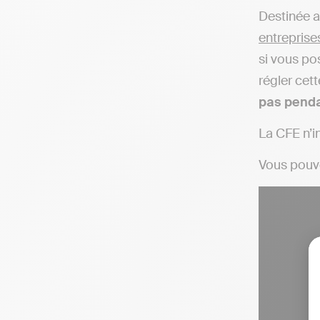
Destinée au
entreprise
si vous po
régler cett
pas penda
La CFE n’i
Vous pouve