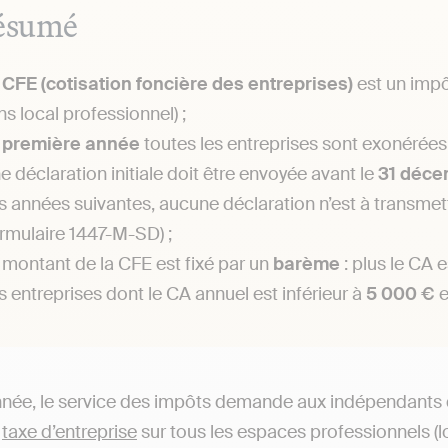
ésumé
a
CFE (cotisation foncière des entreprises)
est un impô
ns local professionnel) ;
a
première année
toutes les entreprises sont exonérées
e déclaration initiale doit être envoyée avant le
31 déce
s années suivantes, aucune déclaration n’est à transmet
ormulaire 1447-M-SD) ;
 montant de la CFE est fixé par un
barème
: plus le CA 
s entreprises dont le CA annuel est inférieur à
5 000 €
e
ée, le service des impôts demande aux indépendants de
e
taxe d’entreprise
sur tous les espaces professionnels (loc