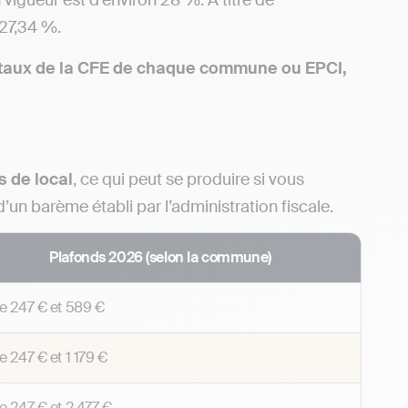
 vigueur est d’environ 28 %. À titre de
 27,34 %.
le taux de la CFE de chaque commune ou EPCI,
s de local
, ce qui peut se produire si vous
’un barème établi par l’administration fiscale.
Plafonds 2026 (selon la commune)
re
247 €
et
589 €
re
247 €
et
1 179 €
re
247 €
et
2 477 €