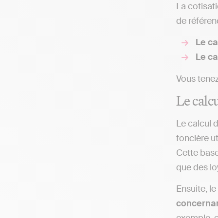
La cotisat
de référen
Le ca
Le ca
Vous tene
Le calc
Le calcul 
foncière u
Cette base
que des lo
Ensuite, l
concerna