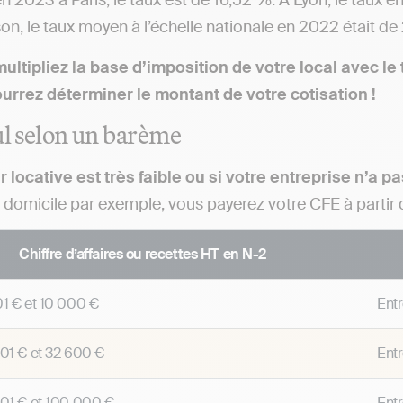
 2023 à Paris, le taux est de 16,52 %. À Lyon, le taux en
n, le taux moyen à l’échelle nationale en 2022 était de
multipliez la base d’imposition de votre local avec 
urrez déterminer le montant de votre cotisation !
ul selon un barème
r locative est très faible ou si votre entreprise n’a pa
 à domicile par exemple, vous payerez votre CFE à partir d
Chiffre d’affaires ou recettes HT en N-2
01 €
et
10 000 €
Ent
01 €
et
32 600 €
Ent
01 €
et
100 000 €
Ent