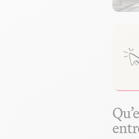
Qu’e
entr