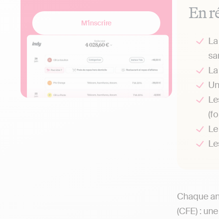
En r
M'inscrire
L
sa
L
Un
Le
(f
Le
Le
Chaque ann
(CFE) : un