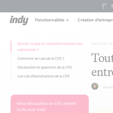
P
Fonctionnalités
Création d'entrepr
Qu’est-ce que la cotisation foncière des
FISCALITÉ
/
TA
entreprises ?
Tout
Comment se calcule la CFE ?
entr
Déclaration et paiement de la CFE
Les cas d’exonérations de la CFE
par
El
Votre déclaration de CFE devient
facile avec Indy !