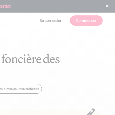
gratuit
Se connecter
Commencer
 foncière des
ndy à mes sources préférées