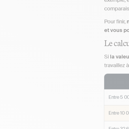
exemple, en
comparaiso
Pour finir,
et vous po
Le calc
Si
la valeu
travaillez
Entre
5 0
Entre
10 0
Entre
32 6