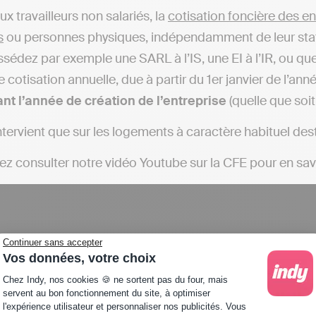
x travailleurs non salariés, la
cotisation foncière des e
s
ou personnes physiques, indépendamment de leur statut 
ssédez par exemple une SARL à l’IS, une EI à l’IR, ou q
e cotisation annuelle, due à partir du 1er janvier de l’an
nt l’année de création de l’entreprise
(quelle que soit
ntervient que sur les logements à caractère habituel dest
z consulter notre vidéo Youtube sur la CFE pour en savo
Continuer sans accepter
Vos données, votre choix
Plateforme de Gestion du Consentement : Personna
Chez Indy, nos cookies 🍪 ne sortent pas du four, mais
servent au bon fonctionnement du site, à optimiser
l'expérience utilisateur et personnaliser nos publicités. Vous