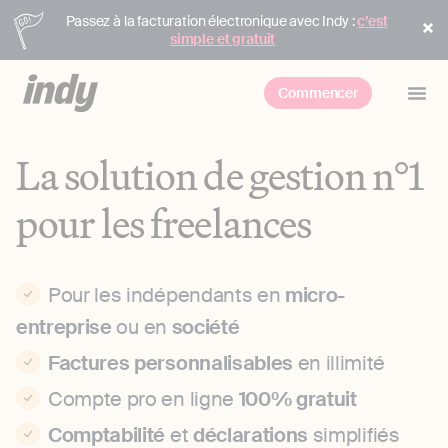
Passez à la facturation électronique avec Indy :
c’est
simple et gratuit
Commencer
La solution de gestion n°1
pour les freelances
Pour les indépendants en
micro-
entreprise
ou en
société
Factures personnalisables
en illimité
Compte pro en ligne
100% gratuit
Comptabilité
et
déclarations
simplifiés