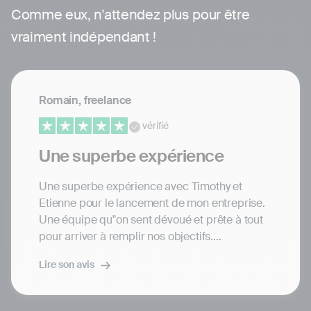
Comme eux, n’attendez plus pour être
vraiment indépendant !
Romain, freelance
vérifié
Une superbe expérience
Une superbe expérience avec Timothy et
Etienne pour le lancement de mon entreprise.
Une équipe qu"on sent dévoué et prête à tout
pour arriver à remplir nos objectifs.
Lire son avis
Au petit soin et super commerçant, CA n’hésite
pas à faire des jouer des parrainages et tout
ça avec la bonne humeur.