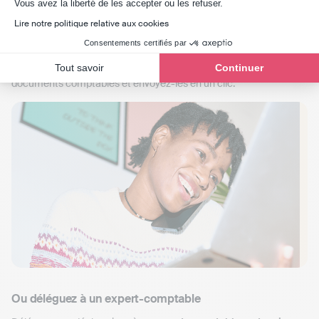
Vous avez la liberté de les accepter ou les refuser.
Lire notre politique relative aux cookies
Générez et télétransmettez vos déclarations
Consentements certifiés par
Toutes vos déclarations sont
pré-remplies
(Urssaf, impôts, TVA...).
Laissez-vous guider étape par étape pour produire tous vos
Tout savoir
Continuer
documents comptables et envoyez-les en un clic.
Ou déléguez à un expert-comptable