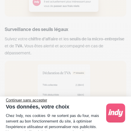
Surveillance des seuils légaux
Suivez votre
chiffre d’affaire
et les
seuils de la micro-entreprise
et de
TVA
. Vous êtes alerté et accompagné en cas de
dépassement.
Continuer sans accepter
Vos données, votre choix
Plateforme de Gestion du Consentement : Person
Chez Indy, nos cookies 🍪 ne sortent pas du four, mais
servent au bon fonctionnement du site, à optimiser
l'expérience utilisateur et personnaliser nos publicités.
Axeptio consent