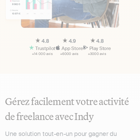
4.8
4.9
4.8
Trustpilot
App Store
Play Store
+14 000 avis
+6000 avis
+3000 avis
Gérez facilement votre activité
de freelance avec Indy
Une solution tout-en-un pour gagner du