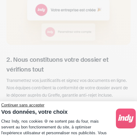
2. Nous constituons votre dossier et
vérifions tout
Transmettez vos justificatifs et signez vos documents en ligne.
Nos équipes contrôlent la conformité de votre dossier avant de
le déposer auprès du Greffe, garantie anti-rejet incluse.
Continuer sans accepter
Vos données, votre choix
Plateforme de Gestion du Consentement : Personna
Chez Indy, nos cookies 🍪 ne sortent pas du four, mais
servent au bon fonctionnement du site, à optimiser
l'expérience utilisateur et personnaliser nos publicités. Vous
Créer mon entreprise