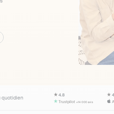
es
4.8
4
u quotidien
Trustpilot
A
+14 000 avis