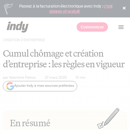
Passez à la facturation électronique avec Indy :
c’est
simple et gratuit
Commencer
CRÉATION D'ENTREPRISE
Cumul chômage et création
d’entreprise : les règles en vigueur
par
Valentine Flehoc
27 mars 2025
12
min
Ajouter Indy à mes sources préférées
En résumé