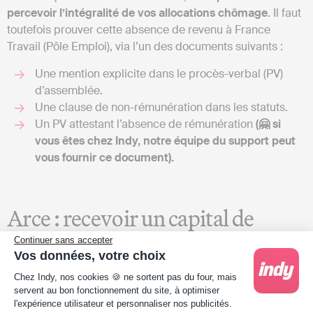
percevoir l’intégralité de vos allocations chômage
. Il faut
toutefois prouver cette absence de revenu à France
Travail (Pôle Emploi), via l’un des documents suivants :
Une mention explicite dans le procès-verbal (PV)
d’assemblée.
Une clause de non-rémunération dans les statuts.
Un PV attestant l’absence de rémunération
(🤗 si
vous êtes chez Indy, notre équipe du support peut
vous fournir ce document).
Arce : recevoir un capital de
Continuer sans accepter
départ en création d’entreprise
Vos données, votre choix
Plateforme de Gestion du Consentement : Person
Chez Indy, nos cookies 🍪 ne sortent pas du four, mais
L’
Arce
est une
aide financière
versée en deux fois, à la
servent au bon fonctionnement du site, à optimiser
l'expérience utilisateur et personnaliser nos publicités.
place du maintien partiel de l’ARE. Elle s’adresse aux