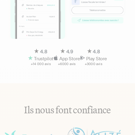
4.8
4.9
4.8
Trustpilot
App Store
Play Store
+14 000 avis
+6000 avis
+3000 avis
Ils nous font confiance