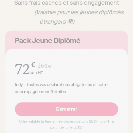
Sans frais cachés et sans engagement
(Valable pour les jeunes diplômés
étrangers 🌍)
Pack Jeune Diplômé
72
€
264
€
/an
HT
Indy + toutes vos déclarations obligatoires et notre
accompagnement 5 étoiles.
Démarrer
Offre valable la 1ère année d'exercice puis 28€/mois HT à
partir de juillet 2027