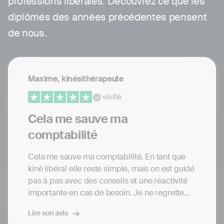
professions libérales. Découvrez ce que les
diplômés des années précédentes pensent
de nous.
Maxime, kinésithérapeute
vérifié
Cela me sauve ma
comptabilité
Cela me sauve ma comptabilité. En tant que
kiné libéral elle reste simple, mais on est guidé
pas à pas avec des conseils et une réactivité
importante en cas de besoin. Je ne regrette
pas de mettre quelques euros tous les mois
Lire son avis
pour ne pas me tracasser pour la compta et la