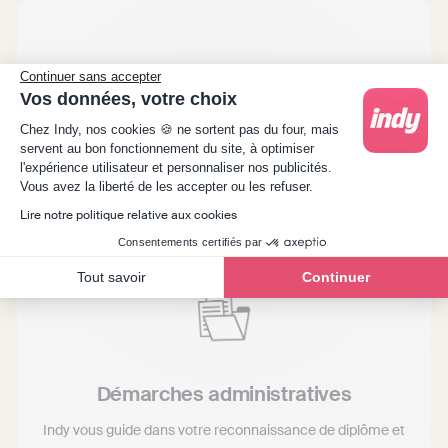
Vous avez un diplôme
Continuer sans accepter
Vos données, votre choix
étranger ? 🌍
Plateforme de Gestion du Consentement : Person
Chez Indy, nos cookies 🍪 ne sortent pas du four, mais
servent au bon fonctionnement du site, à optimiser
l'expérience utilisateur et personnaliser nos publicités.
Indy vous accompagne dans votre
Axeptio consent
Vous avez la liberté de les accepter ou les refuser.
installation pour votre retour en France
Lire notre politique relative aux cookies
Consentements certifiés par
grâce à son Pack Jeunes Diplômés
Tout savoir
Continuer
Démarches administratives
Indy vous guide dans votre reconnaissance de diplôme et