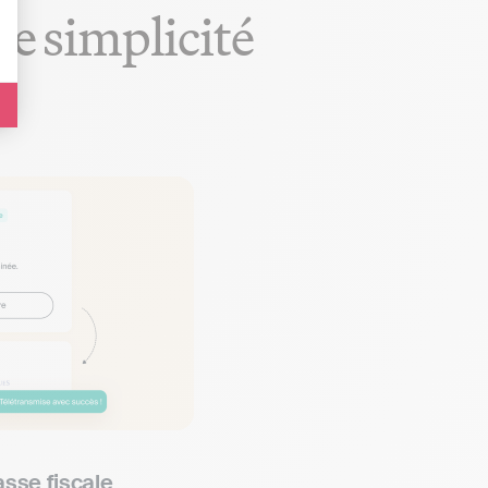
te simplicité
asse fiscale