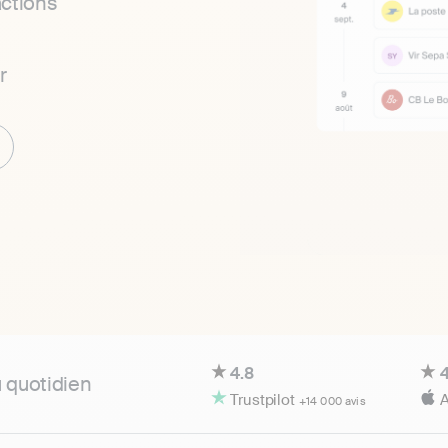
ctions
r
4.8
4
u quotidien
Trustpilot
A
+14 000 avis