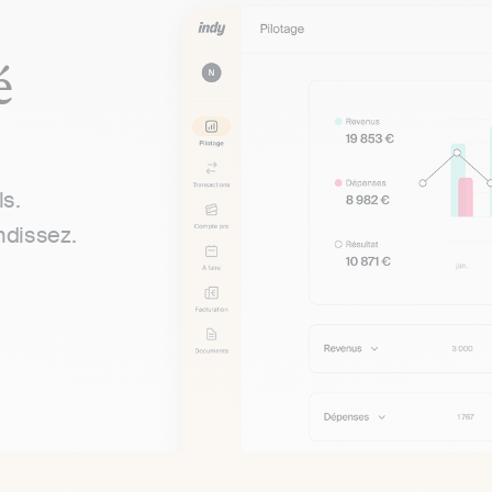
é
ls.
ndissez.