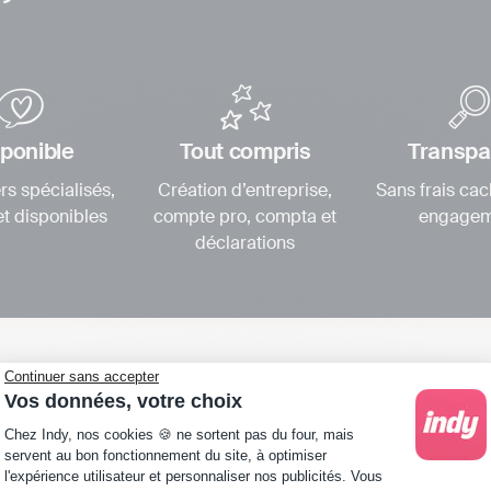
ponible
Tout compris
Transpa
rs spécialisés,
Création d’entreprise,
Sans frais cac
 et disponibles
compte pro, compta et
engagem
déclarations
Continuer sans accepter
Vos données, votre choix
Plateforme de Gestion du Consentement : Personna
Chez Indy, nos cookies 🍪 ne sortent pas du four, mais
servent au bon fonctionnement du site, à optimiser
l'expérience utilisateur et personnaliser nos publicités. Vous