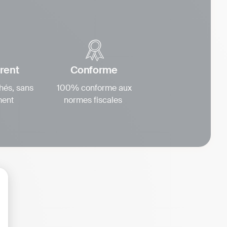
rent
Conforme
hés, sans
100% conforme aux
ent
normes fiscales
lisez vos Options