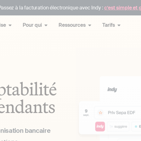
assez à la facturation électronique avec Indy :
c’est simple et 
ise
Pour qui
Ressources
Tarifs
ptabilité
pendants
nisation bancaire