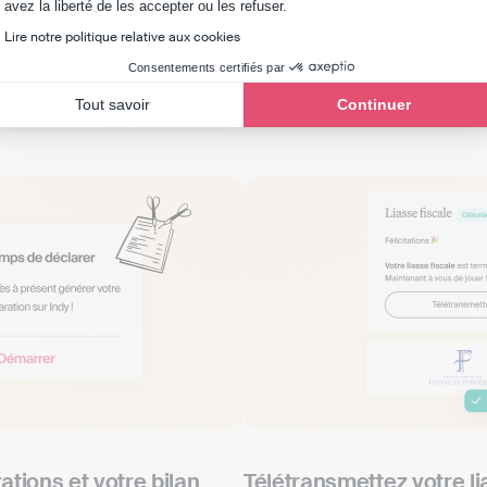
Axeptio consent
avez la liberté de les accepter ou les refuser.
re exercice fiscal en tou
Lire notre politique relative aux cookies
Consentements certifiés par
c ou sans expert-comptable.
Tout savoir
Continuer
tions et votre bilan
Télétransmettez votre li