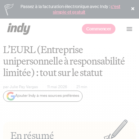
Passez à la facturation électronique avec Indy :
c’est
simple et gratuit
Commencer
L’EURL (Entreprise
unipersonnelle à responsabilité
limitée) : tout sur le statut
par
Julie Pay Vargas
11 mai 2026
21
min
Ajouter Indy à mes sources préférées
En résumé