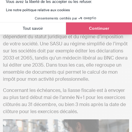
Axeptio consent
Vous avez la liberté de les accepter ou les refuser.
exemple).
Lire notre politique relative aux cookies
La Liasse Fiscale
Consentements certifiés par
Tout savoir
Continuer
Le ou les formulaires à remplir pour votre
Liasse Fiscale
dépendent du statut juridique et du régime d’imposition
de votre société. Une SASU au régime simplifié de l’impôt
sur les sociétés doit par exemple éditer les déclarations
2033 et 2065, tandis qu’un médecin libéral au BNC devra
lui éditer une 2035. Dans tous les cas, elle regroupe un
ensemble de documents qui permet le calcul de mon
impôt pour mon activité professionnelle.
Concernant les échéances, la liasse fiscale est à envoyer
au plus tard début mai de l’année N+1 pour les exercices
clôturés au 31 décembre, ou bien 3 mois après la date de
clôture pour les exercices décalés.