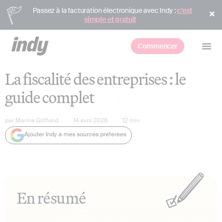
Passez à la facturation électronique avec Indy :
c’est
simple et gratuit
Commencer
La fiscalité des entreprises : le
guide complet
par
Marine Griffond
14 avril 2026
12
min
Ajouter Indy à mes sources préférées
En résumé