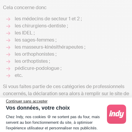
Cela concerne donc
les médecins de secteur 1 et 2 ;
les chirurgiens-dentiste ;
les IDEL ;
les sages-femmes ;
les masseurs-kinésithérapeutes ;
les orthophonistes ;
les orthoptistes ;
pédicure-podologue ;
etc.
Si vous faites partie de ces catégories de professionnels
concernés, la déclaration sera alors à remplir sur le site de
net-entreprise. Si j’exerce une autre profession, alors ma
Continuer sans accepter
déclaration sociale (DSI) est maintenant intégrée à ma
Vos données, votre choix
Plateforme de Gestion du Consentement : Person
déclaration d’impôt sur le revenu !
Attention toutefois:
la
Chez Indy, nos cookies 🍪 ne sortent pas du four, mais
déclaration sociale ne vous concerne pas si vous êtes un
servent au bon fonctionnement du site, à optimiser
l'expérience utilisateur et personnaliser nos publicités.
dirigeant salarié (si vous êtes un président de SASU, par