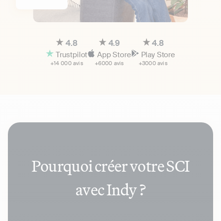
4.8
4.9
4.8
Trustpilot
App Store
Play Store
+14 000 avis
+6000 avis
+3000 avis
Pourquoi créer votre SCI
avec Indy ?