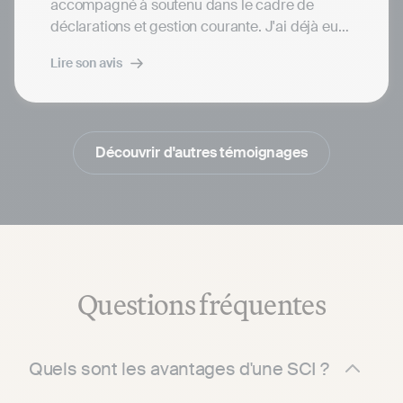
accompagné à soutenu dans le cadre de
déclarations et gestion courante. J'ai déjà eu
affaire à plusieurs salarie mais récemment
Lire son avis
c'est Gaëlle qui m'a bien aidée, très
professionnel se préoccupe du dossier et
reste en contacte jusqu'à résolution du
problème. Bravo! Je recommande cette
Découvrir d'autres témoignages
société pour son sérieux.
Questions fréquentes
Quels sont les avantages d'une SCI ?