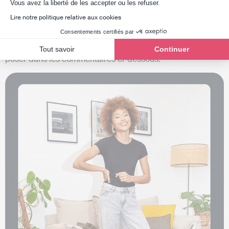
Axeptio consent
valeur des biens cédés) ou celle liée au départ à la retraite
Vous avez la liberté de les accepter ou les refuser.
du professionnel.
Lire notre politique relative aux cookies
Consentements certifiés par
Des questions supplémentaires sur la
comptabilité en
profession libérale
ou sur la
fiscalité
? Venez nous les
Tout savoir
Continuer
poser dans les commentaires ci-dessous.