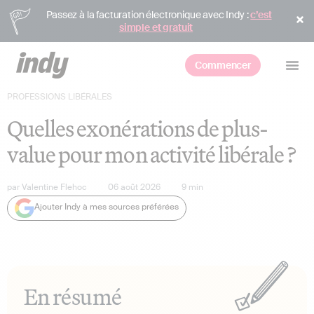
Passez à la facturation électronique avec Indy :
c’est
simple et gratuit
Commencer
PROFESSIONS LIBÉRALES
Quelles exonérations de plus-
value pour mon activité libérale ?
par
Valentine Flehoc
06 août 2026
9
min
Ajouter Indy à mes sources préférées
En résumé