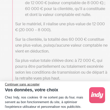
de 12 000 € (valeur comptable de 8 000 €) ;
60 000 € pour la clientèle, qu’il a constituée
et dont la valeur comptable est nulle.
Sur le matériel, il réalise une plus-value de 12 000
€ (20 000 – 8 000).
Sur la clientèle, la totalité des 60 000 € constitue
une plus-value, puisqu’aucune valeur comptable ne
vient en déduction.
Sa plus-value totale s’élève donc à 72 000 €, qui
pourra être partiellement ou totalement exonérée
selon les conditions de transmission ou de départ à
la retraite vues plus haut.
Continuer sans accepter
Ces plus-values réalisées lors de la vente d’un cabinet
Vos données, votre choix
libéral peuvent
bénéficier des mêmes exonérations que
Plateforme de Gestion du Consentement : Person
Chez Indy, nos cookies 🍪 ne sortent pas du four, mais
celles présentées précédemment
, notamment
servent au bon fonctionnement du site, à optimiser
l’exonération liée à la transmission de l’entreprise (selon la
l'expérience utilisateur et personnaliser nos publicités.