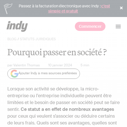
Passez à la facturation électronique avec Indy :
c’est
simple et gratuit
Commencer
BLOG
/
STATUTS JURIDIQUES
Pourquoi passer en société ?
par
Valentin Thomas
10 janvier 2024
5
min
Ajouter Indy à mes sources préférées
Lorsque son activité se développe, la micro-
entreprise ou l’entreprise individuelle peuvent être
limitées et le besoin de passer en société peut se faire
sentir.
Ce statut a en effet de nombreux avantages
pour ceux qui veulent s’associer ou déduire certains
de leurs frais. Quels sont ses avantages, quelles sont