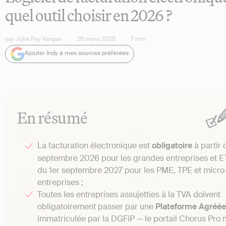
quel outil choisir en 2026 ?
par
Julie Pay Vargas
26 mars 2026
7
min
Ajouter Indy à mes sources préférées
En résumé
La facturation électronique est
obligatoire
à partir 
septembre 2026 pour les grandes entreprises et ET
du 1er septembre 2027 pour les PME, TPE et micro
entreprises ;
Toutes les entreprises assujetties à la TVA doivent
obligatoirement passer par une
Plateforme Agréée
immatriculée par la DGFiP — le portail Chorus Pro n