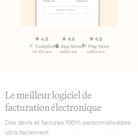
4.8
4.9
4.8
Trustpilot
App Store
Play Store
+14 000 avis
+6000 avis
+3000 avis
Le meilleur logiciel de
facturation électronique
Des devis et factures 100% personnalisables
ultra-facilement.