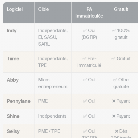
Logiciel
Cible
PA
Gratuit
immatriculée
Indy
Indépendants,
✅ Oui
✅ 100%
EI, SASU,
(DGFiP)
gratuit
SARL
Tiime
Indépendants,
✅ Pré-
✅ Gratuit
TPE
immatriculé
Abby
Micro-
✅ Oui
✅ Offre
entrepreneurs
gratuite
Pennylane
PME
✅ Oui
❌ Payant
Shine
Indépendants
✅ Oui
❌ Payant
Sellsy
PME / TPE
✅ Oui
❌ Dès
(DGFiP)
39€/mois