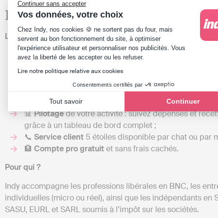
Continuer sans accepter
Indy
Vos données, votre choix
Plateforme de Gestion du Consentement : Perso
Chez Indy, nos cookies 🍪 ne sortent pas du four, mais
Les fonctionnalités
servent au bon fonctionnement du site, à optimiser
l'expérience utilisateur et personnaliser nos publicités. Vous
🧾 Un module
facturation
100% gratuit : créez et
Axeptio consent
avez la liberté de les accepter ou les refuser.
personnalisez toutes vos factures en quelques clics a
Lire notre politique relative aux cookies
Factur-X ;
Consentements certifiés par
👩🏽‍💼 Gestion de toutes vos
déclarations
obligatoires
transmises directement à l’administration fiscale ;
Tout savoir
Continuer
📊
Pilotage
de votre activité : suivez dépenses et recet
grâce à un tableau de bord complet ;
📞
Service client
5 étoiles disponible par chat ou par m
🏦
Compte pro gratuit
et sans frais cachés.
Pour qui ?
Indy accompagne les professions libérales en BNC, les entr
individuelles (micro ou réel), ainsi que les indépendants en 
SASU, EURL et SARL soumis à l’impôt sur les sociétés.