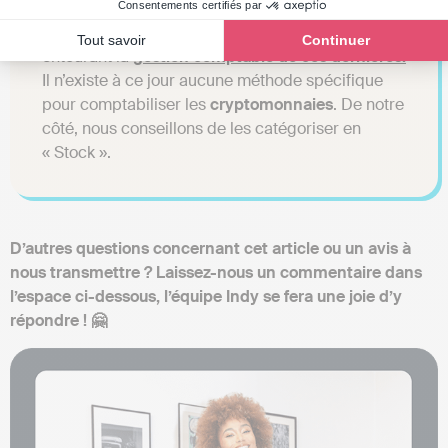
se sont démocratisées rapidement, les pouvoirs
Consentements certifiés par
publics ont tardé à adapter la législation
Tout savoir
Continuer
entourant la
gestion comptable de ces dernières.
Il n’existe à ce jour aucune méthode spécifique
pour comptabiliser les
cryptomonnaies
. De notre
côté, nous conseillons de les catégoriser en
« Stock ».
D’autres questions concernant cet article ou un avis à
nous transmettre ? Laissez-nous un commentaire dans
l’espace ci-dessous, l’équipe Indy se fera une joie d’y
répondre ! 🤗