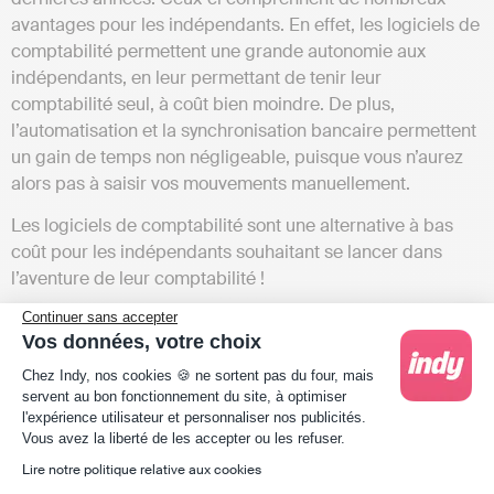
avantages pour les indépendants. En effet, les logiciels de
comptabilité permettent une grande autonomie aux
indépendants, en leur permettant de tenir leur
comptabilité seul, à coût bien moindre. De plus,
l’automatisation et la synchronisation bancaire permettent
un gain de temps non négligeable, puisque vous n’aurez
alors pas à saisir vos mouvements manuellement.
Les logiciels de comptabilité sont une alternative à bas
coût pour les indépendants souhaitant se lancer dans
l’aventure de leur comptabilité !
Continuer sans accepter
Vos données, votre choix
Plateforme de Gestion du Consentement : Person
Chez Indy, nos cookies 🍪 ne sortent pas du four, mais
servent au bon fonctionnement du site, à optimiser
l'expérience utilisateur et personnaliser nos publicités.
Axeptio consent
Vous avez la liberté de les accepter ou les refuser.
Lire notre politique relative aux cookies
Le saviez- vous ? Parce que les cryptomonnaies