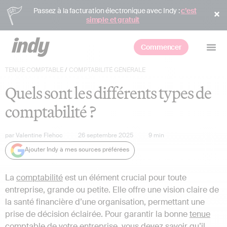
Passez à la facturation électronique avec Indy :
c’est
simple et gratuit
Commencer
TENUE COMPTABLE
/
COMPTABILITÉ GÉNÉRALE
Quels sont les différents types de
comptabilité ?
par
Valentine Flehoc
26 septembre 2025
9
min
Ajouter Indy à mes sources préférées
La
comptabilité
est un élément crucial pour toute
entreprise, grande ou petite. Elle offre une vision claire de
la santé financière d’une organisation, permettant une
prise de décision éclairée. Pour garantir la bonne
tenue
comptable
de votre entreprise, vous devez savoir qu’il