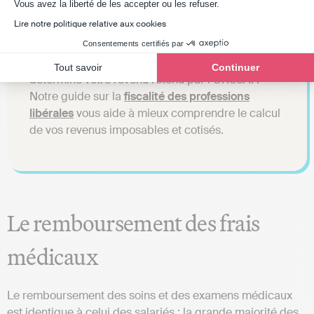
Axeptio consent
Vous avez la liberté de les accepter ou les refuser.
Lire notre politique relative aux cookies
📌 Bon à savoir : votre régime fiscal a un impact
Consentements certifiés par
direct sur le montant de vos indemnités puisqu’il
Tout savoir
Continuer
détermine votre revenu retenu par l’URSSAF.
Notre guide sur la
fiscalité des professions
libérales
vous aide à mieux comprendre le calcul
de vos revenus imposables et cotisés.
Le remboursement des frais
médicaux
Le remboursement des soins et des examens médicaux
est identique à celui des salariés : la grande majorité des