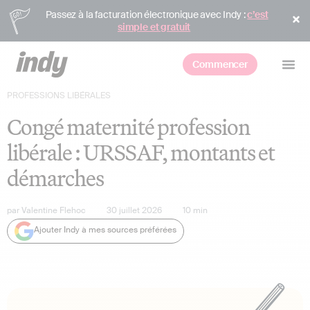
Passez à la facturation électronique avec Indy :
c’est
simple et gratuit
Commencer
PROFESSIONS LIBÉRALES
Congé maternité profession
libérale : URSSAF, montants et
démarches
par
Valentine Flehoc
30 juillet 2026
10
min
Ajouter Indy à mes sources préférées