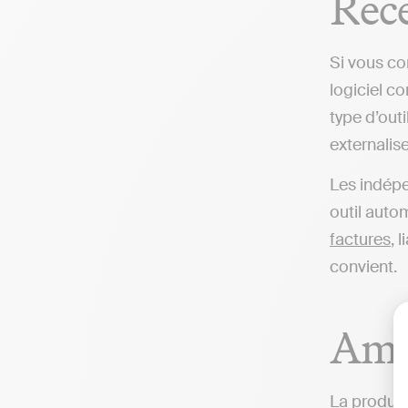
Rec
Si vous co
logiciel c
type d’outi
externalise
Les indépe
outil auto
factures
, 
convient.
Amél
La product