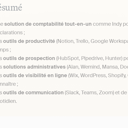
ésumé
ne
solution de comptabilité tout-en-un
comme Indy pour
clarations ;
s
outils de productivité
(Notion, Trello, Google Worksp
mps ;
s
outils de prospection
(HubSpot, Pipedrive, Hunter) pou
s
solutions administratives
(Alan, Wemind, Mansa, Doc
s
outils de visibilité en ligne
(Wix, WordPress, Shopify, 
nnaître ;
s
outils de communication
(Slack, Teams, Zoom) et de c
otidien.