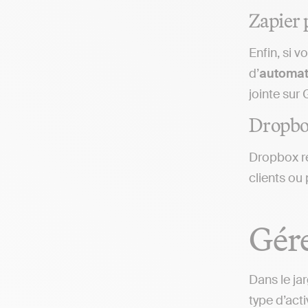
Zapier 
Enfin, si 
d’
automat
jointe sur
Dropbox
Dropbox re
clients ou 
Gére
Dans le ja
type d’act