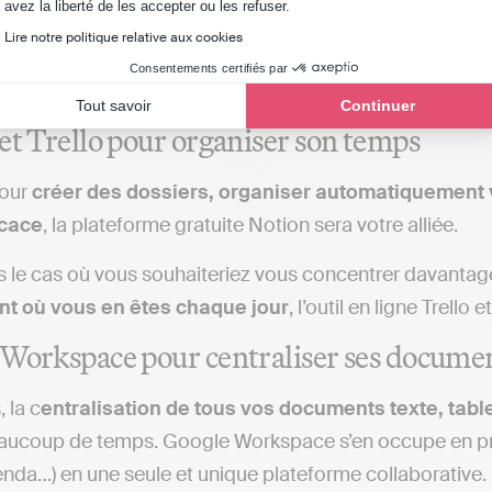
Axeptio consent
avez la liberté de les accepter ou les refuser.
us des
missions
elles-mêmes. Heureusement, de nombreu
Lire notre politique relative aux cookies
té
et d’optimiser votre temps (et votre énergie) pour dé
Consentements certifiés par
quotidiennes.
Tout savoir
Continuer
et Trello pour organiser son temps
pour
créer des dossiers, organiser automatiquement vo
icace
, la plateforme gratuite Notion sera votre alliée.
s le cas où vous souhaiteriez vous concentrer davantag
t où vous en êtes chaque jour
, l’outil en ligne Trello
Workspace pour centraliser ses docume
, la c
entralisation de tous vos documents texte, table
ucoup de temps. Google Workspace s’en occupe en prop
nda…) en une seule et unique plateforme collaborative.