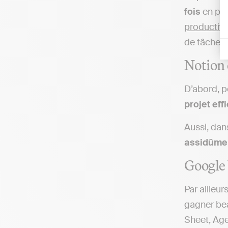
fois
en pl
productivi
de tâches 
Notion 
D’abord, 
projet eff
Aussi, dan
assidûmen
Google 
Par ailleurs
gagner bea
Sheet, Age