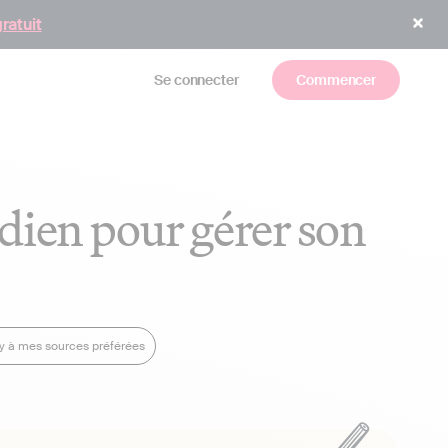
gratuit
Se connecter
Commencer
idien pour gérer son
dy à mes sources préférées