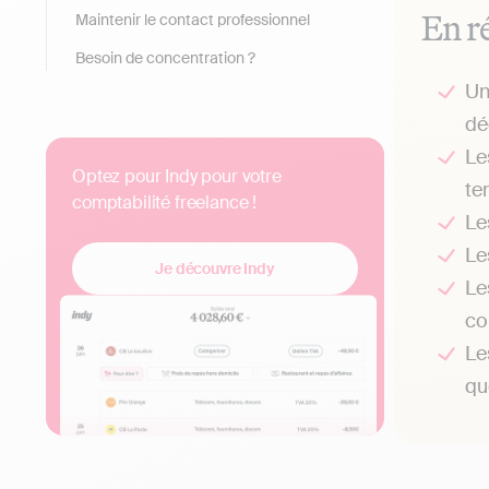
En r
Maintenir le contact professionnel
Besoin de concentration ?
U
dé
Le
Optez pour Indy pour votre
te
comptabilité freelance !
Le
Le
Je découvre Indy
Le
co
Le
qu