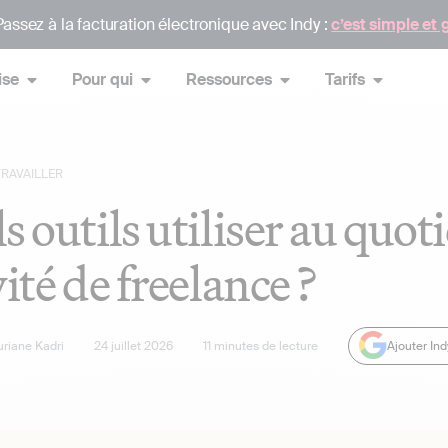
assez à la facturation électronique avec Indy :
c’est simple et 
ise
Pour qui
Ressources
Tarifs
TRAVAILLER
s outils utiliser au quot
vité de freelance ?
uriane Kadri
24 juillet 2026
11
minutes de lecture
Ajouter In