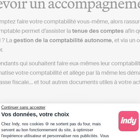
evoir un accompagnem
mptez faire votre comptabilité vous-même, alors rassurez
omptable permet d’assister la
tenue des comptes
afin q
l ? La
gestion de la comptabilité
autonome
, et via un 
r.
ndants qui souhaitent faire eux-mêmes leur comptabilité
matise votre comptabilité et allège par là même les dém
liasse fiscale… et tout autres documents utiles à votre act
Continuer sans accepter
iorer sa productivité
Vos données, votre choix
Plateforme de Gestion du Consentement : Personna
Chez Indy, nos cookies 🍪 ne sortent pas du four, mais
servent au bon fonctionnement du site, à optimiser
l'expérience utilisateur et personnaliser nos publicités. Vous
ivité est le Graal des travailleurs indépendants, qui se 