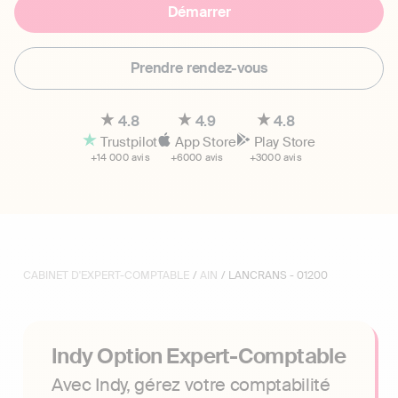
Démarrer
Prendre rendez-vous
4.8
4.9
4.8
Trustpilot
App Store
Play Store
+14 000 avis
+6000 avis
+3000 avis
CABINET D'EXPERT-COMPTABLE
/
AIN
/ LANCRANS - 01200
Indy Option Expert-Comptable
Avec Indy, gérez votre comptabilité