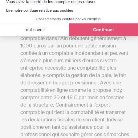
Axeptio consent
de comparer les tarifs en regard des services
Vous avez la liberté de les accepter ou les refuser.
offerts. Cela vous donnera aussi une vision
Lire notre politique relative aux cookies
globale des différents services disponibles à
Consentements certifiés par
Lancrans.
Tout savoir
Continuer
Les tarifs
: Les frais des cabinets d'expertise
comptable dans l'Ain débutent généralement à
1000 euros par an pour une petite mission
confiée à un comptable indépendant et peuvent
s'élever à plusieurs milliers d'euros si votre
entreprise nécessite une comptabilité plus
élaborée, y compris la gestion de la paie, le fait
de dresser un budget prévisionnel. Avec une
comptabilité en ligne comme le propose Indy,
compter entre 20 et 49 € par mois en fonction
de la structure. Contrairement à l’expert-
comptable qui tient la comptabilité et transmet
les déclarations fiscales de son client, Indy se
positionne en tant qu’assistance pour le
professionnel qui souhaite gérer ces démarches