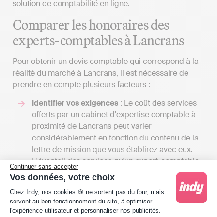
solution de comptabilité en ligne.
Comparer les honoraires des
experts-comptables à Lancrans
Pour obtenir un devis comptable qui correspond à la
réalité du marché à Lancrans, il est nécessaire de
prendre en compte plusieurs facteurs :
Identifier vos exigences
: Le coût des services
offerts par un cabinet d'expertise comptable à
proximité de Lancrans peut varier
considérablement en fonction du contenu de la
lettre de mission que vous établirez avec eux.
L'éventail des services qu'un expert-comptable
Continuer sans accepter
peut offrir est large, et le coût sera fonction du
Vos données, votre choix
volume de tâches qu'il assumera pour vous. En
Plateforme de Gestion du Consentement : Person
Chez Indy, nos cookies 🍪 ne sortent pas du four, mais
dialoguant avec plusieurs spécialistes, vous
servent au bon fonctionnement du site, à optimiser
aurez l'occasion de recevoir différents devis et
l'expérience utilisateur et personnaliser nos publicités.