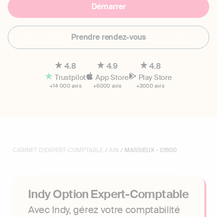
Démarrer
Prendre rendez-vous
4.8
4.9
4.8
Trustpilot
App Store
Play Store
+14 000 avis
+6000 avis
+3000 avis
CABINET D'EXPERT-COMPTABLE
/
AIN
/ MASSIEUX - 01600
Indy Option Expert-Comptable
Avec Indy, gérez votre comptabilité