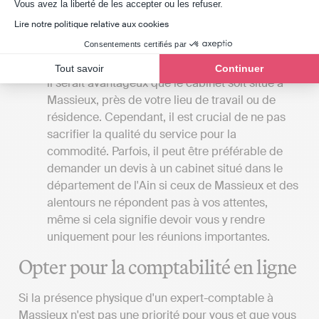
Axeptio consent
Vous avez la liberté de les accepter ou les refuser.
comptable qui réalisera toutes les démarches à
Lire notre politique relative aux cookies
la place de son client.
Consentements certifiés par
La proximité du cabinet
: Si vous préférez
rencontrer votre expert-comptable en personne,
Tout savoir
Continuer
il serait avantageux que le cabinet soit situé à
Massieux, près de votre lieu de travail ou de
résidence. Cependant, il est crucial de ne pas
sacrifier la qualité du service pour la
commodité. Parfois, il peut être préférable de
demander un devis à un cabinet situé dans le
département de l'Ain si ceux de Massieux et des
alentours ne répondent pas à vos attentes,
même si cela signifie devoir vous y rendre
uniquement pour les réunions importantes.
Opter pour la comptabilité en ligne
Si la présence physique d'un expert-comptable à
Massieux n'est pas une priorité pour vous et que vous