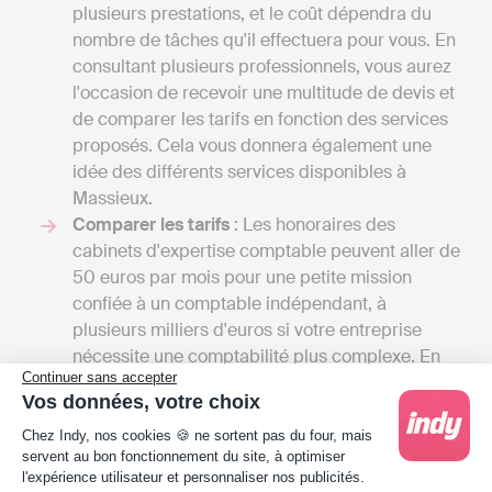
plusieurs prestations, et le coût dépendra du
nombre de tâches qu'il effectuera pour vous. En
consultant plusieurs professionnels, vous aurez
l'occasion de recevoir une multitude de devis et
de comparer les tarifs en fonction des services
proposés. Cela vous donnera également une
idée des différents services disponibles à
Massieux.
Comparer les tarifs
: Les honoraires des
cabinets d'expertise comptable peuvent aller de
50 euros par mois pour une petite mission
confiée à un comptable indépendant, à
plusieurs milliers d'euros si votre entreprise
nécessite une comptabilité plus complexe. En
Continuer sans accepter
comparaison, pour une solution en ligne comme
Vos données, votre choix
Indy, il faut compter entre 240 € et 588 € / an
Plateforme de Gestion du Consentement : Person
HT selon la taille d'entreprise, car Indy ne fait
Chez Indy, nos cookies 🍪 ne sortent pas du four, mais
servent au bon fonctionnement du site, à optimiser
qu’assister les professionnels dans la gestion de
l'expérience utilisateur et personnaliser nos publicités.
leur comptabilité, à l’inverse de l’expert-