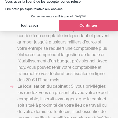
Axeptio consent
Vous avez la liberté de les accepter ou les refuser.
vision d'ensemble des différentes prestations
Lire notre politique relative aux cookies
disponibles à Neyron.
Les tarifs
: Les frais des cabinets d'experts-
Consentements certifiés par
comptables peuvent commencer entre 1000 et
Tout savoir
Continuer
2000 euros par an pour une petite mission
confiée à un comptable indépendant et peuvent
grimper jusqu'à plusieurs milliers d'euros si
votre entreprise requiert une comptabilité plus
élaborée, comprenant la gestion de la paie ou
l'établissement d’un budget prévisionnel. Avec
Indy, vous pouvez tenir votre comptabilité et
transmettre vos déclarations fiscales en ligne
dès 20 € HT par mois.
La localisation du cabinet
: Si vous privilégiez
les rendez-vous en présentiel avec votre expert-
comptable, il serait avantageux que le cabinet
soit situé à proximité de votre lieu de travail ou
de votre domicile. Toutefois, il est essentiel de
ne pas sacrifier la qualité du service au bénéfice