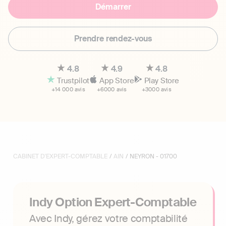
Démarrer
Prendre rendez-vous
4.8
4.9
4.8
Trustpilot
App Store
Play Store
+14 000 avis
+6000 avis
+3000 avis
CABINET D'EXPERT-COMPTABLE
/
AIN
/ NEYRON - 01700
Indy Option Expert-Comptable
Avec Indy, gérez votre comptabilité