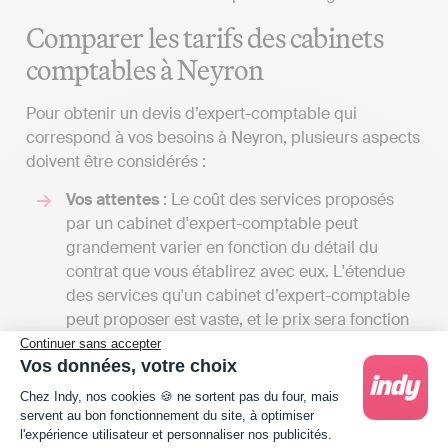
Comparer les tarifs des cabinets
comptables à Neyron
Pour obtenir un devis d’expert-comptable qui
correspond à vos besoins à Neyron, plusieurs aspects
doivent être considérés :
Vos attentes
: Le coût des services proposés
par un cabinet d'expert-comptable peut
grandement varier en fonction du détail du
contrat que vous établirez avec eux. L'étendue
des services qu'un cabinet d’expert-comptable
peut proposer est vaste, et le prix sera fonction
du nombre de tâches qu'il assurera pour vous.
Continuer sans accepter
Vos données, votre choix
En échangeant avec plusieurs spécialistes, vous
Plateforme de Gestion du Consentement : Person
aurez la possibilité de recevoir divers devis et
Chez Indy, nos cookies 🍪 ne sortent pas du four, mais
de comparer les coûts par rapport aux services
servent au bon fonctionnement du site, à optimiser
l'expérience utilisateur et personnaliser nos publicités.
proposés. Cela vous permettra aussi d'avoir une