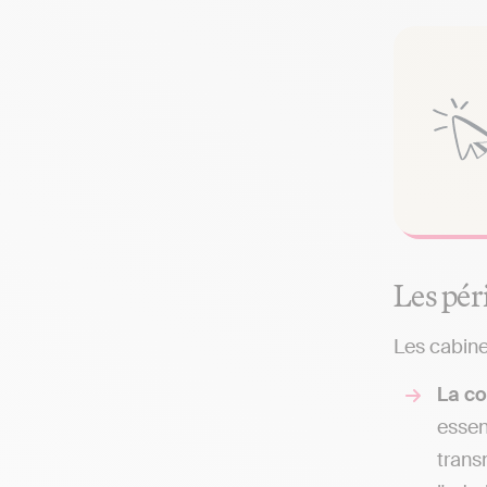
Les pér
Les cabine
La co
essen
trans