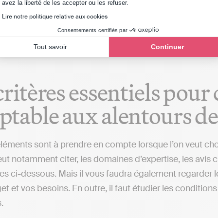
Axeptio consent
avez la liberté de les accepter ou les refuser.
ans la gestion comptable, une alternative différente des
Lire notre politique relative aux cookies
urs de Rousset ou dans d'autres localités), qui s'occup
Consentements certifiés par
Tout savoir
Continuer
critères essentiels pour
table aux alentours de
éléments sont à prendre en compte lorsque l’on veut ch
ut notamment citer, les domaines d’expertise, les avis cl
s ci-dessous. Mais il vous faudra également regarder le
et et vos besoins. En outre, il faut étudier les conditio
.