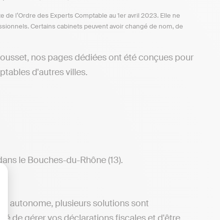
te de l’Ordre des Experts Comptable au 1er avril 2023. Elle ne
ofessionnels. Certains cabinets peuvent avoir changé de nom, de
Rousset, nos pages dédiées ont été conçues pour
tables d'autres villes.
 dans le Bouches-du-Rhône (13).
lisez vos Options
ère autonome, plusieurs solutions sont
ité de gérer vos déclarations fiscales et d'être