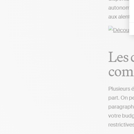
autonome d
aux alento
Les 
comp
Plusieurs 
part. On pe
paragraphe
votre budg
restrictives