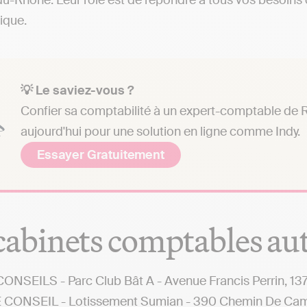
-Rhône. Leur rôle est de répondre à tous vos besoins c
dique.
💡 Le saviez-vous ?
Confier sa comptabilité à un expert-comptable de R
aujourd'hui pour une solution en ligne comme Indy.
Essayer Gratuitement
cabinets comptables au
ONSEILS - Parc Club Bât A - Avenue Francis Perrin, 13
CONSEIL - Lotissement Sumian - 390 Chemin De Cam