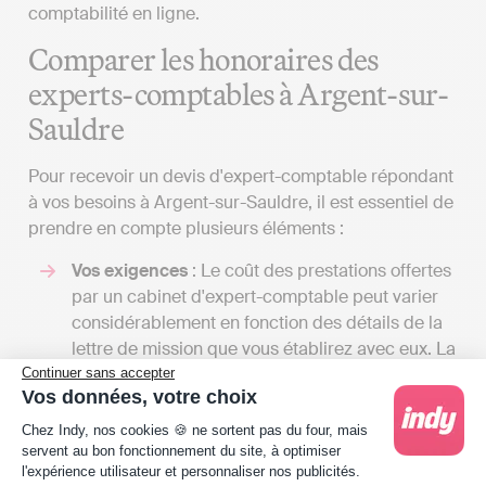
comptabilité en ligne.
Comparer les honoraires des
experts-comptables à Argent-sur-
Sauldre
Pour recevoir un devis d'expert-comptable répondant
à vos besoins à Argent-sur-Sauldre, il est essentiel de
prendre en compte plusieurs éléments :
Vos exigences
: Le coût des prestations offertes
par un cabinet d'expert-comptable peut varier
considérablement en fonction des détails de la
lettre de mission que vous établirez avec eux. La
gamme des services qu'un cabinet d'expert-
Continuer sans accepter
Vos données, votre choix
comptable peut fournir est vaste, et le tarif
Plateforme de Gestion du Consentement : Person
dépendra du nombre de tâches qu'il assumera
Chez Indy, nos cookies 🍪 ne sortent pas du four, mais
pour votre compte. En dialoguant avec plusieurs
servent au bon fonctionnement du site, à optimiser
l'expérience utilisateur et personnaliser nos publicités.
professionnels, vous aurez l'opportunité de