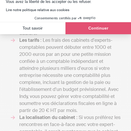
Axeptio consent
Vous avez la liberté de les accepter ou les refuser.
recevoir différents devis et de comparer les
Lire notre politique relative aux cookies
coûts par rapport aux services offerts. Cela vous
donnera également une vue d'ensemble des
Consentements certifiés par
différentes prestations disponibles à Argent-sur-
Tout savoir
Continuer
Sauldre.
Les tarifs
: Les frais des cabinets d'experts-
comptables peuvent débuter entre 1000 et
2000 euros par an pour une petite mission
confiée à un comptable indépendant et
atteindre plusieurs milliers d'euros si votre
entreprise nécessite une comptabilité plus
complexe, incluant la gestion de la paie ou
l'établissement d'un budget prévisionnel. Avec
Indy, vous pouvez gérer votre comptabilité et
soumettre vos déclarations fiscales en ligne à
partir de 20 € HT par mois.
La localisation du cabinet
: Si vous préférez les
rencontres en face-à-face avec votre expert-