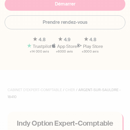
Démarrer
Prendre rendez-vous
4.8
4.9
4.8
Trustpilot
App Store
Play Store
+14 000 avis
+6000 avis
+3000 avis
CABINET D'EXPERT-COMPTABLE
/
CHER
/ ARGENT-SUR-SAULDRE -
18410
Indy Option Expert-Comptable