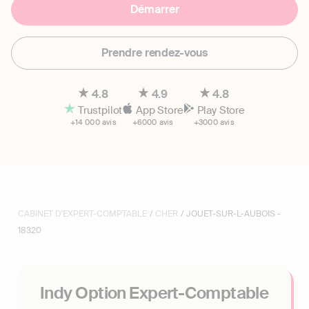
Démarrer
Prendre rendez-vous
4.8
4.9
4.8
Trustpilot
App Store
Play Store
+14 000 avis
+6000 avis
+3000 avis
CABINET D'EXPERT-COMPTABLE
/
CHER
/ JOUET-SUR-L-AUBOIS -
18320
Indy Option Expert-Comptable