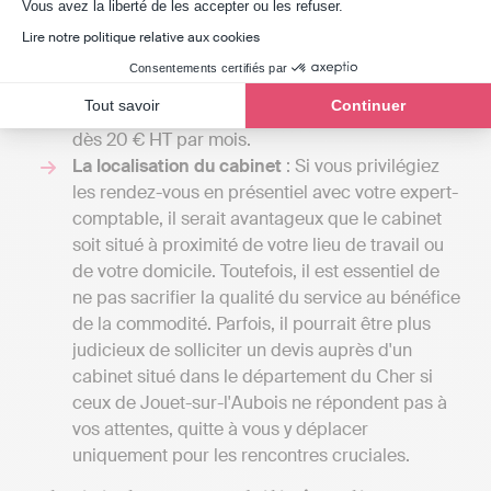
Axeptio consent
votre entreprise requiert une comptabilité plus
Vous avez la liberté de les accepter ou les refuser.
élaborée, comprenant la gestion de la paie ou
Lire notre politique relative aux cookies
l'établissement d’un budget prévisionnel. Avec
Consentements certifiés par
Indy, vous pouvez tenir votre comptabilité et
Tout savoir
Continuer
transmettre vos déclarations fiscales en ligne
dès 20 € HT par mois.
La localisation du cabinet
: Si vous privilégiez
les rendez-vous en présentiel avec votre expert-
comptable, il serait avantageux que le cabinet
soit situé à proximité de votre lieu de travail ou
de votre domicile. Toutefois, il est essentiel de
ne pas sacrifier la qualité du service au bénéfice
de la commodité. Parfois, il pourrait être plus
judicieux de solliciter un devis auprès d'un
cabinet situé dans le département du Cher si
ceux de Jouet-sur-l'Aubois ne répondent pas à
vos attentes, quitte à vous y déplacer
uniquement pour les rencontres cruciales.