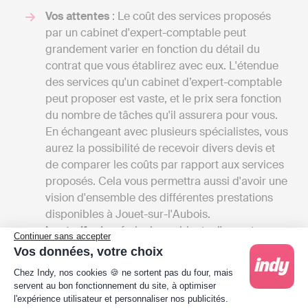
Vos attentes
: Le coût des services proposés
par un cabinet d'expert-comptable peut
grandement varier en fonction du détail du
contrat que vous établirez avec eux. L'étendue
des services qu'un cabinet d’expert-comptable
peut proposer est vaste, et le prix sera fonction
du nombre de tâches qu'il assurera pour vous.
En échangeant avec plusieurs spécialistes, vous
aurez la possibilité de recevoir divers devis et
de comparer les coûts par rapport aux services
proposés. Cela vous permettra aussi d'avoir une
vision d'ensemble des différentes prestations
disponibles à Jouet-sur-l'Aubois.
Les tarifs
: Les frais des cabinets d'experts-
Continuer sans accepter
comptables peuvent commencer entre 1000 et
Vos données, votre choix
2000 euros par an pour une petite mission
Plateforme de Gestion du Consentement : Person
Chez Indy, nos cookies 🍪 ne sortent pas du four, mais
confiée à un comptable indépendant et peuvent
servent au bon fonctionnement du site, à optimiser
grimper jusqu'à plusieurs milliers d'euros si
l'expérience utilisateur et personnaliser nos publicités.