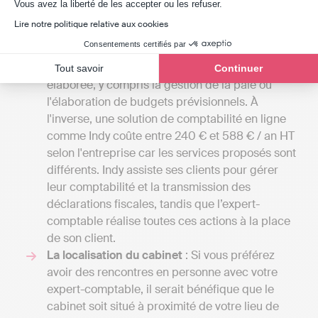
Axeptio consent
Vous avez la liberté de les accepter ou les refuser.
généralement à 1000 euros par an pour une
Lire notre politique relative aux cookies
petite mission confiée à un comptable
Consentements certifiés par
indépendant et aller jusqu'à 4000 euros si votre
entreprise a besoin d'une comptabilité plus
Tout savoir
Continuer
élaborée, y compris la gestion de la paie ou
l'élaboration de budgets prévisionnels. À
l'inverse, une solution de comptabilité en ligne
comme Indy coûte entre 240 € et 588 € / an HT
selon l'entreprise car les services proposés sont
différents. Indy assiste ses clients pour gérer
leur comptabilité et la transmission des
déclarations fiscales, tandis que l’expert-
comptable réalise toutes ces actions à la place
de son client.
La localisation du cabinet
: Si vous préférez
avoir des rencontres en personne avec votre
expert-comptable, il serait bénéfique que le
cabinet soit situé à proximité de votre lieu de