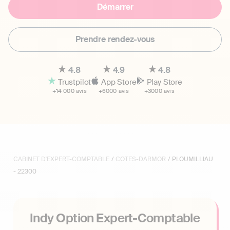
Démarrer
Prendre rendez-vous
4.8
4.9
4.8
Trustpilot
App Store
Play Store
+14 000 avis
+6000 avis
+3000 avis
CABINET D'EXPERT-COMPTABLE
/
COTES-DARMOR
/ PLOUMILLIAU
- 22300
Indy Option Expert-Comptable