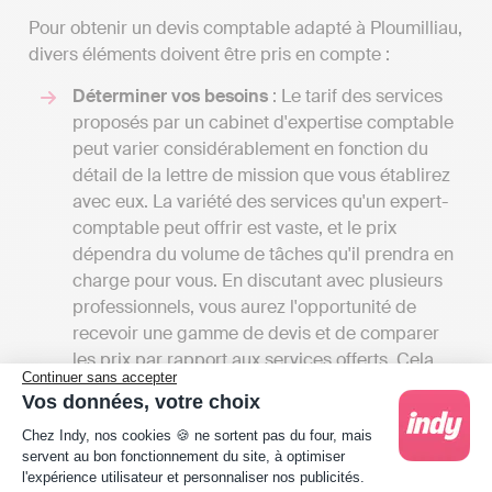
Pour obtenir un devis comptable adapté à Ploumilliau,
divers éléments doivent être pris en compte :
Déterminer vos besoins
: Le tarif des services
proposés par un cabinet d'expertise comptable
peut varier considérablement en fonction du
détail de la lettre de mission que vous établirez
avec eux. La variété des services qu'un expert-
comptable peut offrir est vaste, et le prix
dépendra du volume de tâches qu'il prendra en
charge pour vous. En discutant avec plusieurs
professionnels, vous aurez l'opportunité de
recevoir une gamme de devis et de comparer
les prix par rapport aux services offerts. Cela
Continuer sans accepter
vous permettra également d'avoir une vue
Vos données, votre choix
d'ensemble des différents services proposés à
Plateforme de Gestion du Consentement : Person
Chez Indy, nos cookies 🍪 ne sortent pas du four, mais
Ploumilliau.
servent au bon fonctionnement du site, à optimiser
Comparer les tarifs
: Les frais des cabinets
l'expérience utilisateur et personnaliser nos publicités.
d'expertise comptable en France commencent