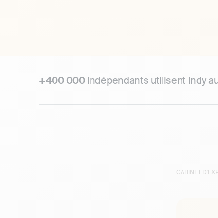
+400 000
indépendants utilisent Indy a
CABINET D'E