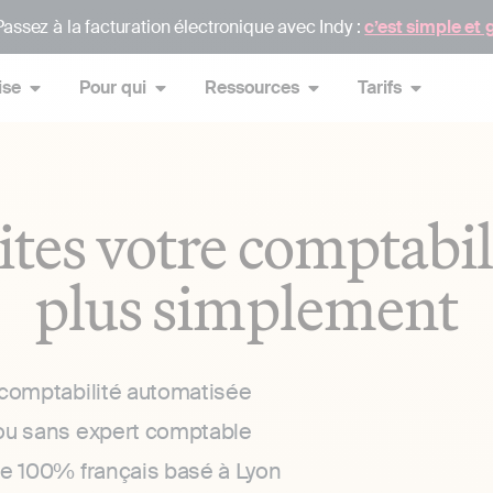
assez à la facturation électronique avec Indy :
c’est simple et 
ise
Pour qui
Ressources
Tarifs
ites votre comptabil
plus simplement
 comptabilité automatisée
ou sans expert comptable
ce 100% français basé à Lyon