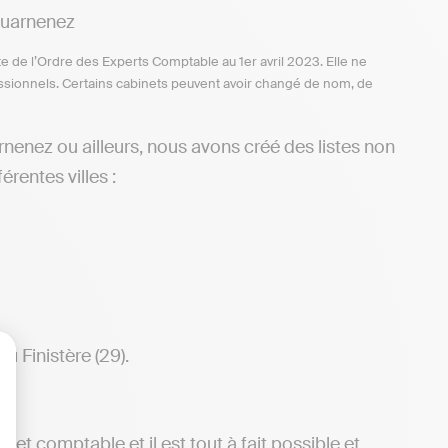
ouarnenez
te de l’Ordre des Experts Comptable au 1er avril 2023. Elle ne
ofessionnels. Certains cabinets peuvent avoir changé de nom, de
nenez ou ailleurs, nous avons créé des listes non
rentes villes :
 Finistère (29).
lisez vos Options
net comptable et il est tout à fait possible et