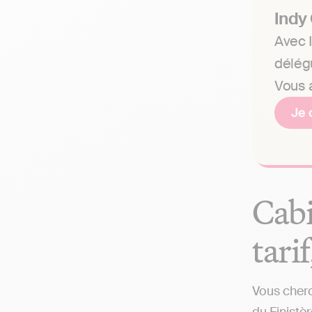
Indy
Avec I
délég
Vous a
Je 
Cabi
tari
Vous cherc