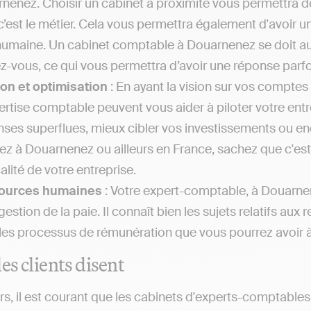
nenez. Choisir un cabinet à proximité vous permettra de 
c’est le métier. Cela vous permettra également d'avoir u
humaine. Un cabinet comptable à Douarnenez se doit auss
z-vous, ce qui vous permettra d’avoir une réponse parf
on et optimisation
: En ayant la vision sur vos comptes 
ertise comptable peuvent vous aider à piloter votre entr
ses superflues, mieux cibler vos investissements ou enco
iez à Douarnenez ou ailleurs en France, sachez que c'es
calité de votre entreprise.
ources humaines
: Votre expert-comptable, à Douarnen
 gestion de la paie. Il connaît bien les sujets relatifs
les processus de rémunération que vous pourrez avoir à gé
es clients disent
rs, il est courant que les cabinets d'experts-comptables,