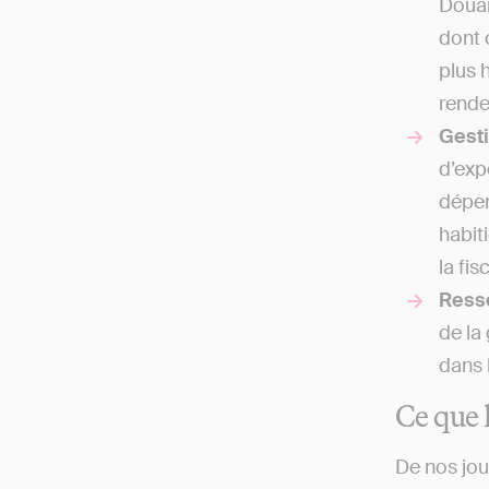
Douar
dont 
plus 
rende
Gesti
d’exp
dépen
habit
la fis
Ress
de la
dans 
Ce que l
De nos jou