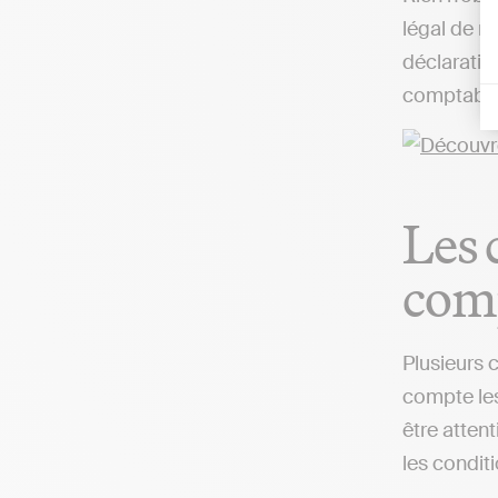
légal de r
déclaratio
comptable,
Les 
com
Plusieurs 
compte les
être attent
les condit