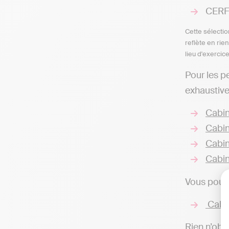
CERFR
Cette sélectio
reflète en rie
lieu d'exercic
Pour les p
exhaustive
Cabin
Cabin
Cabin
Cabin
Vous pouve
Cabin
Rien n’obli