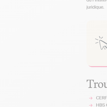
du Finistè
juridique.
Trou
CERFR
HBS 