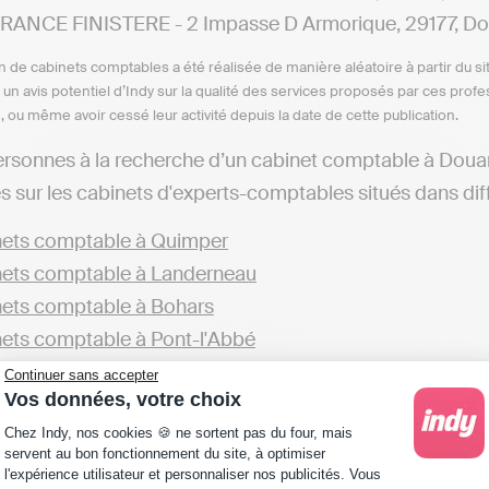
ANCE FINISTERE - 2 Impasse D Armorique, 29177, D
n de cabinets comptables a été réalisée de manière aléatoire à partir du si
n un avis potentiel d’Indy sur la qualité des services proposés par ces pr
e, ou même avoir cessé leur activité depuis la date de cette publication.
ersonnes à la recherche d’un cabinet comptable à Douar
s sur les cabinets d'experts-comptables situés dans diffé
ets comptable à Quimper
ets comptable à Landerneau
ets comptable à Bohars
ets comptable à Pont-l'Abbé
Continuer sans accepter
z aussi trouver d’autres cabinets dans le département du
Vos données, votre choix
Plateforme de Gestion du Consentement : Personna
ets comptable dans le Finistère
Chez Indy, nos cookies 🍪 ne sortent pas du four, mais
servent au bon fonctionnement du site, à optimiser
l'expérience utilisateur et personnaliser nos publicités. Vous
ge les professionnels à faire appel aux services d’un cabi