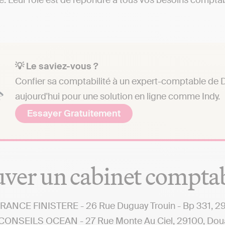
re. Leur rôle est de répondre à tous vos besoins comptabl
💡 Le saviez-vous ?
Confier sa comptabilité à un expert-comptable de D
aujourd'hui pour une solution en ligne comme Indy.
Essayer Gratuitement
ver un cabinet compta
ANCE FINISTERE - 26 Rue Duguay Trouin - Bp 331, 2
CONSEILS OCEAN - 27 Rue Monte Au Ciel, 29100, Dou