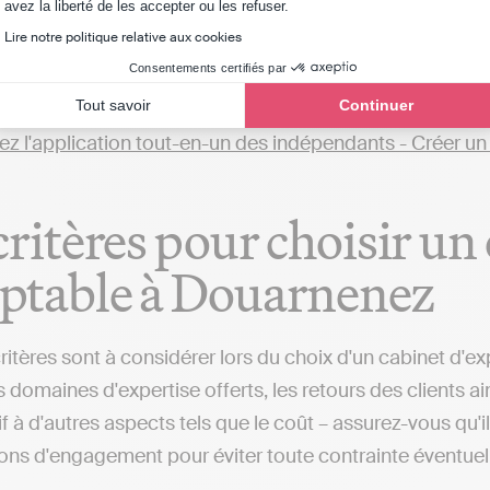
Axeptio consent
avez la liberté de les accepter ou les refuser.
éaliser sa comptabilité soi-même. Par exemple, avec des
Lire notre politique relative aux cookies
ns fiscales et automatiser sa comptabilité est possible
Consentements certifiés par
 (implanté à Douarnenez ou ailleurs), qui fera toutes c
Tout savoir
Continuer
critères pour choisir un
ptable à Douarnenez
critères sont à considérer lors du choix d'un cabinet d'ex
 domaines d'expertise offerts, les retours des clients a
if à d'autres aspects tels que le coût – assurez-vous qu'
ions d'engagement pour éviter toute contrainte éventuel