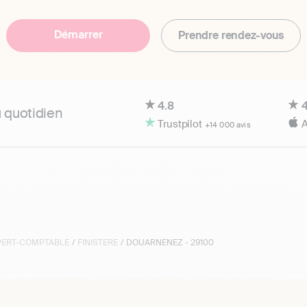
Démarrer
Prendre rendez-vous
4.8
4
u quotidien
Trustpilot
A
+14 000 avis
XPERT-COMPTABLE
/
FINISTERE
/ DOUARNENEZ - 29100