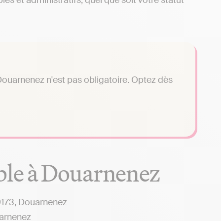
es et administratifs, quel que soit votre statut
ouarnenez n'est pas obligatoire. Optez dès
ble à Douarnenez
9173, Douarnenez
arnenez