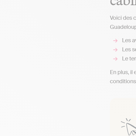
Voici des 
Guadeloupe
Les av
Les s
Le te
En plus, il
conditions