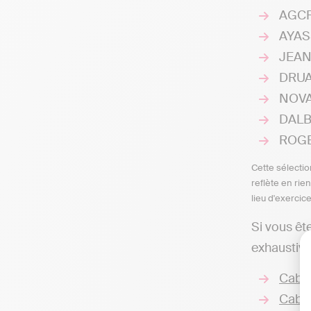
AGCR 
AYASS
JEAN-
DRUAR
NOVAE
DALBA
ROGER
Cette sélectio
reflète en rie
lieu d'exercic
Si vous êt
exhaustive
Cabi
Cabin