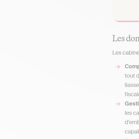
Les dom
Les cabine
Comp
tout 
liass
fisca
Gest
les c
d'emb
capab