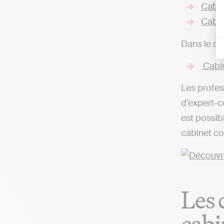
Cabin
Cabin
Dans le dé
Cabi
Les profes
d’expert-c
est possib
cabinet co
Les 
cabi