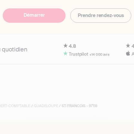
Démarrer
Prendre rendez-vous
4.8
4
u quotidien
Trustpilot
A
+14 000 avis
XPERT-COMPTABLE
/
GUADELOUPE
/ ST-FRANCOIS - 97118