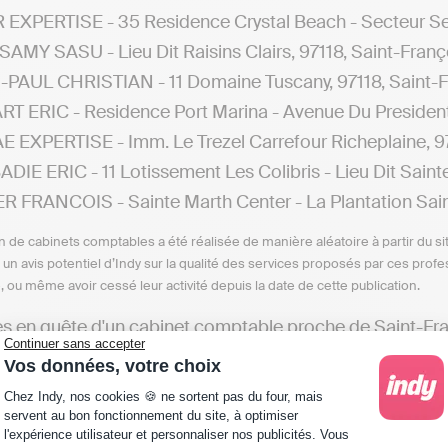
EXPERTISE - 35 Residence Crystal Beach - Secteur Seze
AMY SASU - Lieu Dit Raisins Clairs, 97118, Saint-Franç
PAUL CHRISTIAN - 11 Domaine Tuscany, 97118, Saint-F
T ERIC - Residence Port Marina - Avenue Du President 
 EXPERTISE - Imm. Le Trezel Carrefour Richeplaine, 97
DIE ERIC - 11 Lotissement Les Colibris - Lieu Dit Saint
 FRANCOIS - Sainte Marth Center - La Plantation Saint
n de cabinets comptables a été réalisée de manière aléatoire à partir du si
n un avis potentiel d’Indy sur la qualité des services proposés par ces pr
e, ou même avoir cessé leur activité depuis la date de cette publication.
es en quête d'un cabinet comptable proche de Saint-Fra
Continuer sans accepter
s sur les cabinets d'experts-comptables situés dans diffé
Vos données, votre choix
Plateforme de Gestion du Consentement : Personna
Chez Indy, nos cookies 🍪 ne sortent pas du four, mais
nets comptable à Abymes
servent au bon fonctionnement du site, à optimiser
ets comptable à Saint-Martin
l'expérience utilisateur et personnaliser nos publicités. Vous