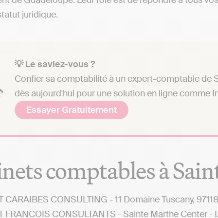
t de Guadeloupe. Leur rôle est de répondre à tous vos
statut juridique.
💡 Le saviez-vous ?
Confier sa comptabilité à un expert-comptable de Sa
dès aujourd'hui pour une solution en ligne comme In
Essayer Gratuitement
nets comptables à Sain
 CARAIBES CONSULTING - 11 Domaine Tuscany, 97118,
 FRANCOIS CONSULTANTS - Sainte Marthe Center - La P