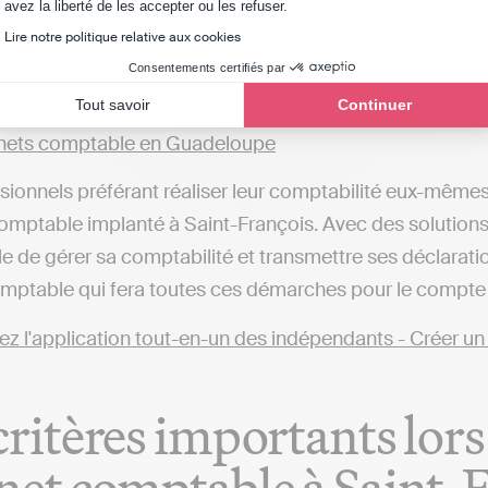
Axeptio consent
avez la liberté de les accepter ou les refuser.
ets comptable à Gourbeyre
Lire notre politique relative aux cookies
ets comptable à Terre-de-Bas
Consentements certifiés par
partement de Guadeloupe, vous trouverez également d’
Tout savoir
Continuer
nets comptable en Guadeloupe
sionnels préférant réaliser leur comptabilité eux-mêmes
omptable implanté à Saint-François. Avec des solutions en 
le de gérer sa comptabilité et transmettre ses déclaratio
mptable qui fera toutes ces démarches pour le compte d
critères importants lors
net comptable à Saint-