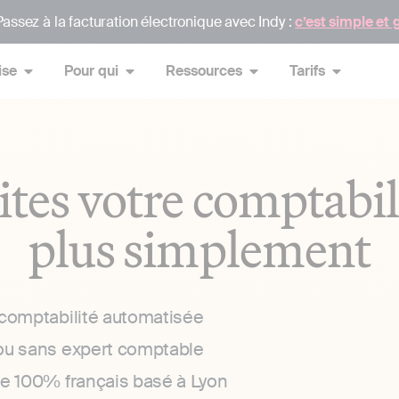
assez à la facturation électronique avec Indy :
c’est simple et 
ise
Pour qui
Ressources
Tarifs
ites votre comptabil
plus simplement
 comptabilité automatisée
ou sans expert comptable
ce 100% français basé à Lyon