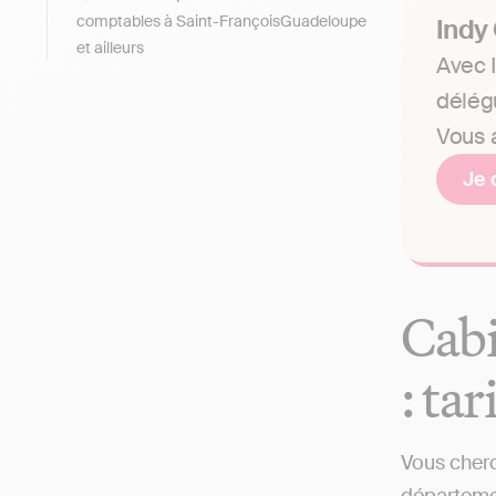
comptables à Saint-FrançoisGuadeloupe
Indy
et ailleurs
Avec I
délég
Vous a
Je 
Cabi
: tar
Vous cherc