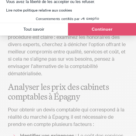
Axeptio consent
Vous avez la liberté de les accepter ou les refuser.
prix avantageux à Épagny ?
Lire notre politique relative aux cookies
Consentements certifiés par
Pour obtenir un devis d’expert-comptable à Épagny à
Tout savoir
Continuer
un prix fidèle à ceux pratiqués sur le marché, la
procédure est claire : examinez les honoraires des
divers experts, cherchez à dénicher l'option offrant le
meilleur compromis entre qualité, services et coût, et
si cela ne s'aligne pas sur vos besoins, pensez à
envisager l'alternative de la comptabilité
dématérialisée.
Analyser les prix des cabinets
comptables à Épagny
Pour obtenir un devis comptable qui correspond à la
réalité du marché à Épagny, il est nécessaire de
prendre en compte plusieurs facteurs :
Identifier vos exigences
: Le coût des services