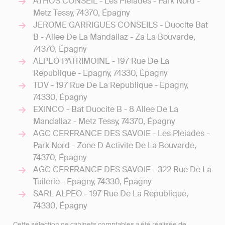
ATHOS CONSEIL - Les Pleiades - Park Nord -
Metz Tessy, 74370, Épagny
JEROME GARRIGUES CONSEILS - Duocite Bat
B - Allee De La Mandallaz - Za La Bouvarde,
74370, Épagny
ALPEO PATRIMOINE - 197 Rue De La
Republique - Epagny, 74330, Épagny
TDV - 197 Rue De La Republique - Epagny,
74330, Épagny
EXINCO - Bat Duocite B - 8 Allee De La
Mandallaz - Metz Tessy, 74370, Épagny
AGC CERFRANCE DES SAVOIE - Les Pleiades -
Park Nord - Zone D Activite De La Bouvarde,
74370, Épagny
AGC CERFRANCE DES SAVOIE - 322 Rue De La
Tuilerie - Epagny, 74330, Épagny
SARL ALPEO - 197 Rue De La Republique,
74330, Épagny
Cette sélection de cabinets comptables a été réalisée de