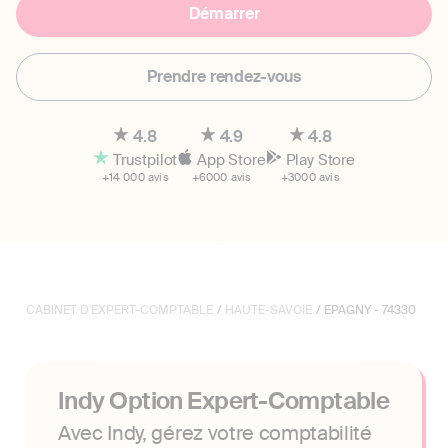
Démarrer
Prendre rendez-vous
4.8
4.9
4.8
Trustpilot
App Store
Play Store
+14 000 avis
+6000 avis
+3000 avis
CABINET D'EXPERT-COMPTABLE
/
HAUTE-SAVOIE
/ EPAGNY - 74330
Indy Option Expert-Comptable
Avec Indy, gérez votre comptabilité