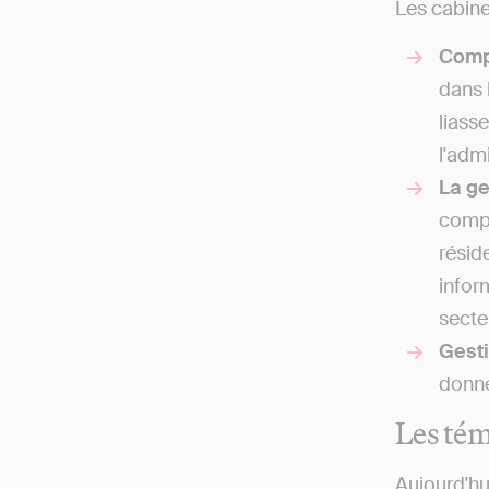
Les cabine
Comp
dans 
liass
l'adm
La g
compt
résid
infor
secteu
Gesti
donne
Les tém
Aujourd'hu