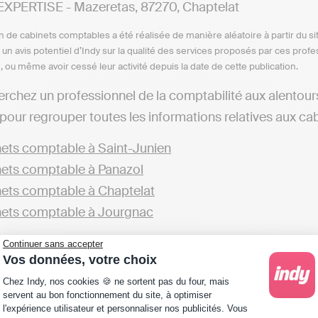
XPERTISE - Mazeretas, 87270, Chaptelat
n de cabinets comptables a été réalisée de manière aléatoire à partir du si
n un avis potentiel d’Indy sur la qualité des services proposés par ces pr
e, ou même avoir cessé leur activité depuis la date de cette publication.
erchez un professionnel de la comptabilité aux alentou
pour regrouper toutes les informations relatives aux cab
ets comptable à Saint-Junien
ets comptable à Panazol
ets comptable à Chaptelat
ets comptable à Jourgnac
éférez, vous pouvez explorer également les options offe
Continuer sans accepter
Vos données, votre choix
Plateforme de Gestion du Consentement : Personna
Chez Indy, nos cookies 🍪 ne sortent pas du four, mais
ets comptable en Haute-Vienne
servent au bon fonctionnement du site, à optimiser
l'expérience utilisateur et personnaliser nos publicités. Vous