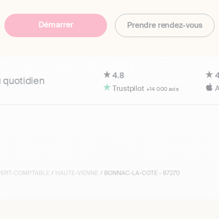
Démarrer
Prendre rendez-vous
4.8
4
u quotidien
Trustpilot
A
+14 000 avis
XPERT-COMPTABLE
/
HAUTE-VIENNE
/ BONNAC-LA-COTE - 87270