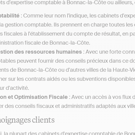
ts d'expertise comptable à Bonnac-la-Côte ou ailleurs, o
tabilité
: Comme leur nom l'indique, les cabinets d'exp
la gestion comptable. Ils prennent en charge toutes les
es fiscales à l'établissement du compte de résultat, en
inistration fiscale de Bonnac-la-Côte.
estion des ressources humaines
: Avec une forte conna
ables peuvent fournir des conseils précieux dans ce 
ents de Bonnac-la-Côte ou d'autres villes de la Haute-
mer sur les contrats aidés ou les subventions disponibl
r d'activité.
on et Optimisation Fiscale
: Avec un accès à vos flux 
r des conseils fiscaux et administratifs adaptés aux vil
oignages clients
i, la plupart des cabinets d'expertise comptable de Bo