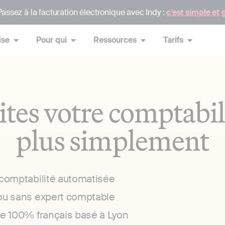
assez à la facturation électronique avec Indy :
c’est simple et 
ise
Pour qui
Ressources
Tarifs
ites votre comptabil
plus simplement
 comptabilité automatisée
ou sans expert comptable
ce 100% français basé à Lyon