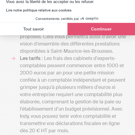
peut proposer est vaste, et le prix sera fonction
Axeptio consent
Vous avez la liberté de les accepter ou les refuser.
du nombre de tâches qu'il assurera pour vous.
Lire notre politique relative aux cookies
En échangeant avec plusieurs spécialistes, vous
Consentements certifiés par
aurez la possibilité de recevoir divers devis et
de comparer les coûts par rapport aux services
Tout savoir
Continuer
proposés. Cela vous permettra aussi d'avoir une
vision d'ensemble des différentes prestations
disponibles à Saint-Maurice-les-Brousses.
Les tarifs
: Les frais des cabinets d'experts-
comptables peuvent commencer entre 1000 et
2000 euros par an pour une petite mission
confiée à un comptable indépendant et peuvent
grimper jusqu'à plusieurs milliers d'euros si
votre entreprise requiert une comptabilité plus
élaborée, comprenant la gestion de la paie ou
l'établissement d’un budget prévisionnel. Avec
Indy, vous pouvez tenir votre comptabilité et
transmettre vos déclarations fiscales en ligne
dès 20 € HT par mois.