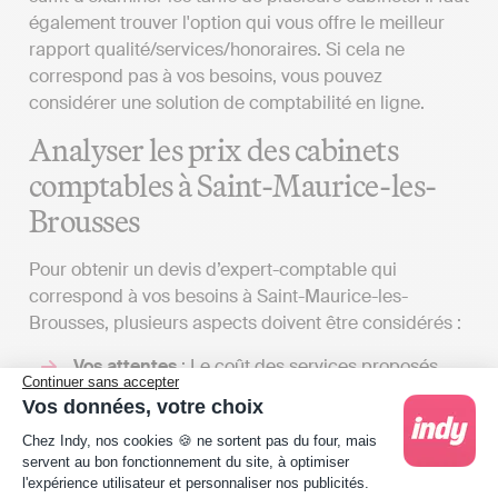
également trouver l'option qui vous offre le meilleur
rapport qualité/services/honoraires. Si cela ne
correspond pas à vos besoins, vous pouvez
considérer une solution de comptabilité en ligne.
Analyser les prix des cabinets
comptables à Saint-Maurice-les-
Brousses
Pour obtenir un devis d’expert-comptable qui
correspond à vos besoins à Saint-Maurice-les-
Brousses, plusieurs aspects doivent être considérés :
Vos attentes
: Le coût des services proposés
Continuer sans accepter
par un cabinet d'expert-comptable peut
Vos données, votre choix
grandement varier en fonction du détail du
Plateforme de Gestion du Consentement : Person
Chez Indy, nos cookies 🍪 ne sortent pas du four, mais
contrat que vous établirez avec eux. L'étendue
servent au bon fonctionnement du site, à optimiser
des services qu'un cabinet d’expert-comptable
l'expérience utilisateur et personnaliser nos publicités.