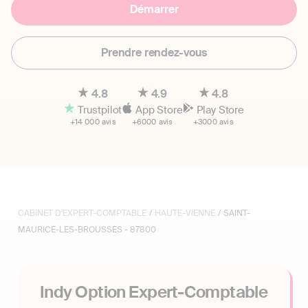
Démarrer
Prendre rendez-vous
4.8
4.9
4.8
Trustpilot
App Store
Play Store
+14 000 avis
+6000 avis
+3000 avis
CABINET D'EXPERT-COMPTABLE
/
HAUTE-VIENNE
/ SAINT-
MAURICE-LES-BROUSSES - 87800
Indy Option Expert-Comptable