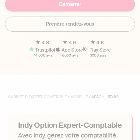
Démarrer
Prendre rendez-vous
4.8
4.9
4.8
Trustpilot
App Store
Play Store
+14 000 avis
+6000 avis
+3000 avis
CABINET D'EXPERT-COMPTABLE
/
MOSELLE
/ APACH - 57480
Indy Option Expert-Comptable
Avec Indy, gérez votre comptabilité