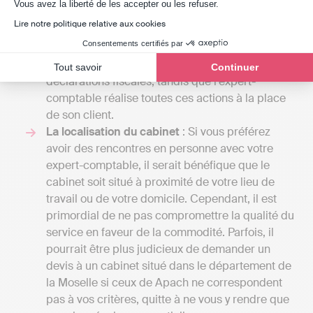
Axeptio consent
Vous avez la liberté de les accepter ou les refuser.
comme Indy coûte entre 240 € et 588 € / an HT
Lire notre politique relative aux cookies
selon l'entreprise car les services proposés sont
Consentements certifiés par
différents. Indy assiste ses clients pour gérer
leur comptabilité et la transmission des
Tout savoir
Continuer
déclarations fiscales, tandis que l’expert-
comptable réalise toutes ces actions à la place
de son client.
La localisation du cabinet
: Si vous préférez
avoir des rencontres en personne avec votre
expert-comptable, il serait bénéfique que le
cabinet soit situé à proximité de votre lieu de
travail ou de votre domicile. Cependant, il est
primordial de ne pas compromettre la qualité du
service en faveur de la commodité. Parfois, il
pourrait être plus judicieux de demander un
devis à un cabinet situé dans le département de
la Moselle si ceux de Apach ne correspondent
pas à vos critères, quitte à ne vous y rendre que