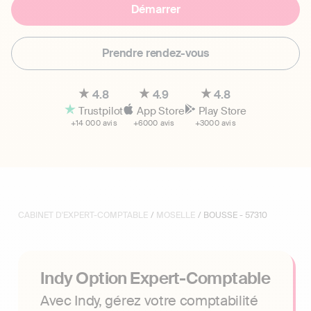
Démarrer
Prendre rendez-vous
4.8
4.9
4.8
Trustpilot
App Store
Play Store
+14 000 avis
+6000 avis
+3000 avis
CABINET D'EXPERT-COMPTABLE
/
MOSELLE
/ BOUSSE - 57310
Indy Option Expert-Comptable
Avec Indy, gérez votre comptabilité