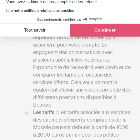
Axeptio consent
Vous avez la liberté de les accepter ou les refuser.
fonction du contenu de la lettre de mission
Lire notre politique relative aux cookies
que vous définirez avec eux. La gamme
Consentements certifiés par
des services proposés par un expert-
comptable est étendue, et le coût
Tout savoir
Continuer
dépendra du volume de tâches qu'il
assumera pour votre compte. En
engageant des conversations avec
plusieurs spécialistes, vous aurez
l'opportunité de recevoir divers devis et de
comparer les tarifs en fonction des
services offerts. Cela vous permettra
également d'avoir une vision complète des
différentes prestations disponibles à
Bousse.
Les tarifs
: Les tarifs associés aux services
des cabinets d'experts-comptables de la
Moselle peuvent débuter à partir de 1000
à 2000 euros par an pour des petites