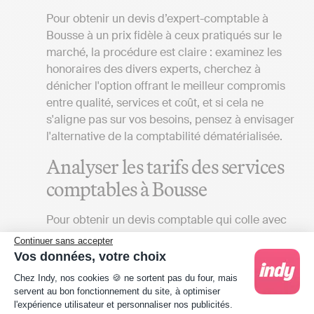
Pour obtenir un devis d’expert-comptable à
Bousse à un prix fidèle à ceux pratiqués sur le
marché, la procédure est claire : examinez les
honoraires des divers experts, cherchez à
dénicher l'option offrant le meilleur compromis
entre qualité, services et coût, et si cela ne
s'aligne pas sur vos besoins, pensez à envisager
l'alternative de la comptabilité dématérialisée.
Analyser les tarifs des services
comptables à Bousse
Pour obtenir un devis comptable qui colle avec
la réalité du marché à Bousse :
Continuer sans accepter
Vos données, votre choix
Identifier vos besoins
: Le tarif des
Plateforme de Gestion du Consentement : Person
Chez Indy, nos cookies 🍪 ne sortent pas du four, mais
prestations fournies par un cabinet
servent au bon fonctionnement du site, à optimiser
d'expertise comptable à proximité de
l'expérience utilisateur et personnaliser nos publicités.
Bousse peut varier significativement en