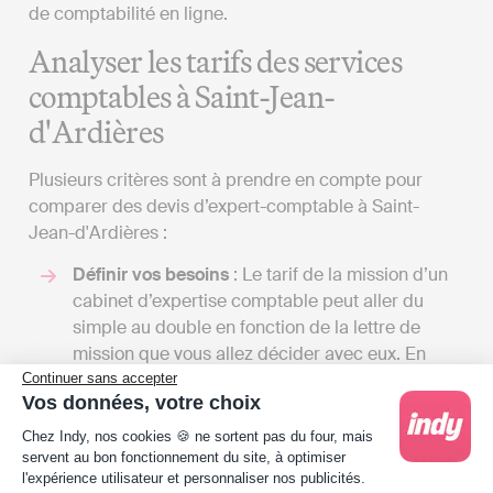
de comptabilité en ligne.
Analyser les tarifs des services
comptables à Saint-Jean-
d'Ardières
Plusieurs critères sont à prendre en compte pour
comparer des devis d’expert-comptable à Saint-
Jean-d'Ardières :
Définir vos besoins
: Le tarif de la mission d’un
cabinet d’expertise comptable peut aller du
simple au double en fonction de la lettre de
mission que vous allez décider avec eux. En
effet, la variété de services proposés par un
Continuer sans accepter
Vos données, votre choix
expert-comptable peut être très importante. En
Plateforme de Gestion du Consentement : Person
rencontrer plusieurs vous permettra de recevoir
Chez Indy, nos cookies 🍪 ne sortent pas du four, mais
de nombreux devis et de comparer les tarifs en
servent au bon fonctionnement du site, à optimiser
l'expérience utilisateur et personnaliser nos publicités.
fonction des services proposés. Cela vous