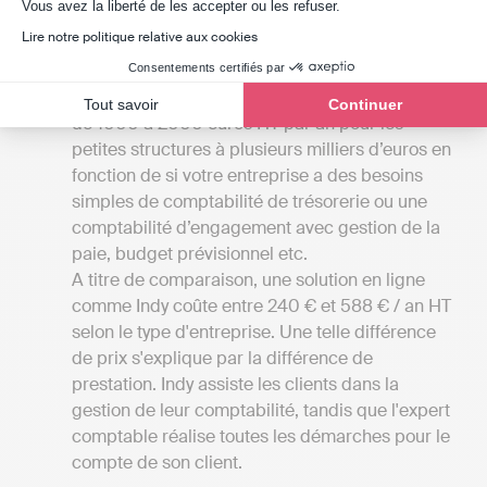
Axeptio consent
Vous avez la liberté de les accepter ou les refuser.
permettra de voir ce qui se fait à Saint-Jean-
Lire notre politique relative aux cookies
d'Ardières !
Comparer les tarifs
: Les tarifs de cabinets
Consentements certifiés par
d’expertise comptable en France peuvent aller
Tout savoir
Continuer
de 1000 à 2000 euros HT par an pour les
petites structures à plusieurs milliers d’euros en
fonction de si votre entreprise a des besoins
simples de comptabilité de trésorerie ou une
comptabilité d’engagement avec gestion de la
paie, budget prévisionnel etc.
A titre de comparaison, une solution en ligne
comme Indy coûte entre 240 € et 588 € / an HT
selon le type d'entreprise. Une telle différence
de prix s'explique par la différence de
prestation. Indy assiste les clients dans la
gestion de leur comptabilité, tandis que l'expert
comptable réalise toutes les démarches pour le
compte de son client.