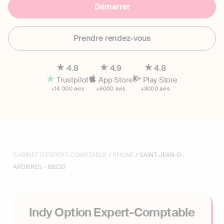
Démarrer
Prendre rendez-vous
4.8
4.9
4.8
Trustpilot
App Store
Play Store
+14 000 avis
+6000 avis
+3000 avis
CABINET D'EXPERT-COMPTABLE
/
RHONE
/ SAINT-JEAN-D-
ARDIERES - 69220
Indy Option Expert-Comptable