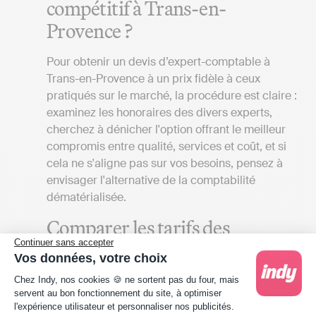
compétitif à Trans-en-
Provence ?
Pour obtenir un devis d’expert-comptable à
Trans-en-Provence à un prix fidèle à ceux
pratiqués sur le marché, la procédure est claire :
examinez les honoraires des divers experts,
cherchez à dénicher l'option offrant le meilleur
compromis entre qualité, services et coût, et si
cela ne s'aligne pas sur vos besoins, pensez à
envisager l'alternative de la comptabilité
dématérialisée.
Comparer les tarifs des
Continuer sans accepter
cabinets comptables à Trans-
Vos données, votre choix
en-Provence
Plateforme de Gestion du Consentement : Person
Chez Indy, nos cookies 🍪 ne sortent pas du four, mais
servent au bon fonctionnement du site, à optimiser
Plusieurs critères sont à prendre en compte
l'expérience utilisateur et personnaliser nos publicités.