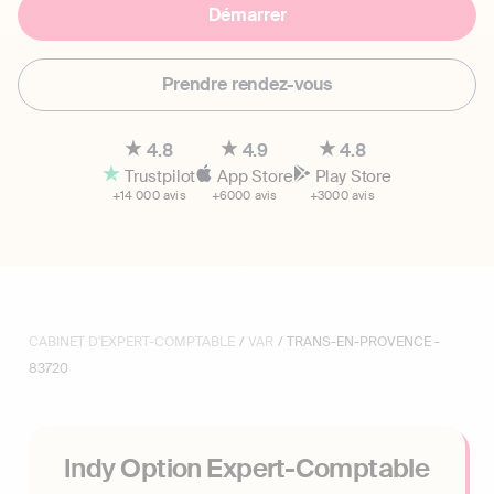
Démarrer
Prendre rendez-vous
4.8
4.9
4.8
Trustpilot
App Store
Play Store
+14 000 avis
+6000 avis
+3000 avis
CABINET D'EXPERT-COMPTABLE
/
VAR
/ TRANS-EN-PROVENCE -
83720
Indy Option Expert-Comptable