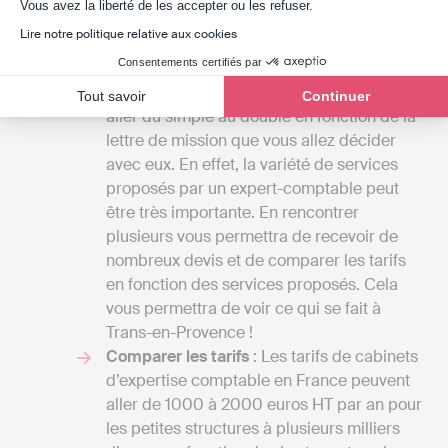
Axeptio consent
pour comparer des devis d’expert-comptable à
Vous avez la liberté de les accepter ou les refuser.
Trans-en-Provence :
Lire notre politique relative aux cookies
Consentements certifiés par
Définir vos besoins
: Le tarif de la mission
d’un cabinet d’expertise comptable peut
Tout savoir
Continuer
aller du simple au double en fonction de la
lettre de mission que vous allez décider
avec eux. En effet, la variété de services
proposés par un expert-comptable peut
être très importante. En rencontrer
plusieurs vous permettra de recevoir de
nombreux devis et de comparer les tarifs
en fonction des services proposés. Cela
vous permettra de voir ce qui se fait à
Trans-en-Provence !
Comparer les tarifs
: Les tarifs de cabinets
d’expertise comptable en France peuvent
aller de 1000 à 2000 euros HT par an pour
les petites structures à plusieurs milliers