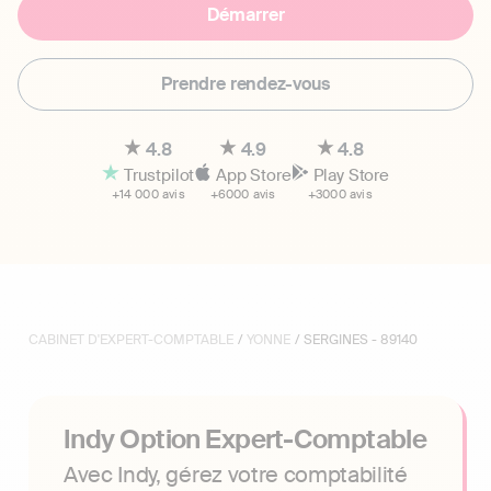
Démarrer
Prendre rendez-vous
4.8
4.9
4.8
Trustpilot
App Store
Play Store
+14 000 avis
+6000 avis
+3000 avis
CABINET D'EXPERT-COMPTABLE
/
YONNE
/ SERGINES - 89140
Indy Option Expert-Comptable
Avec Indy, gérez votre comptabilité