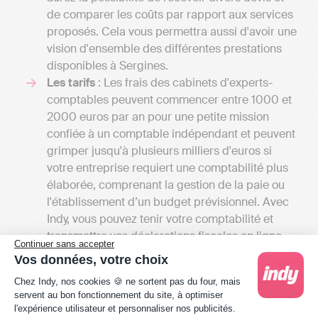
de comparer les coûts par rapport aux services
proposés. Cela vous permettra aussi d'avoir une
vision d'ensemble des différentes prestations
disponibles à Sergines.
Les tarifs
: Les frais des cabinets d'experts-
comptables peuvent commencer entre 1000 et
2000 euros par an pour une petite mission
confiée à un comptable indépendant et peuvent
grimper jusqu'à plusieurs milliers d'euros si
votre entreprise requiert une comptabilité plus
élaborée, comprenant la gestion de la paie ou
l'établissement d’un budget prévisionnel. Avec
Indy, vous pouvez tenir votre comptabilité et
transmettre vos déclarations fiscales en ligne
Continuer sans accepter
dès 20 € HT par mois.
Vos données, votre choix
La localisation du cabinet
: Si vous privilégiez
Plateforme de Gestion du Consentement : Person
Chez Indy, nos cookies 🍪 ne sortent pas du four, mais
les rendez-vous en présentiel avec votre expert-
servent au bon fonctionnement du site, à optimiser
comptable, il serait avantageux que le cabinet
l'expérience utilisateur et personnaliser nos publicités.