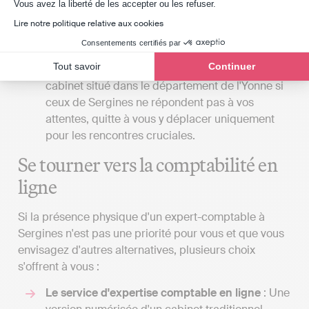
Axeptio consent
soit situé à proximité de votre lieu de travail ou
Vous avez la liberté de les accepter ou les refuser.
de votre domicile. Toutefois, il est essentiel de
Lire notre politique relative aux cookies
ne pas sacrifier la qualité du service au bénéfice
Consentements certifiés par
de la commodité. Parfois, il pourrait être plus
Tout savoir
Continuer
judicieux de solliciter un devis auprès d'un
cabinet situé dans le département de l'Yonne si
ceux de Sergines ne répondent pas à vos
attentes, quitte à vous y déplacer uniquement
pour les rencontres cruciales.
Se tourner vers la comptabilité en
ligne
Si la présence physique d'un expert-comptable à
Sergines n'est pas une priorité pour vous et que vous
envisagez d'autres alternatives, plusieurs choix
s'offrent à vous :
Le service d'expertise comptable en ligne
: Une