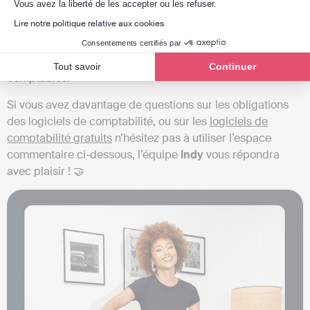
Axeptio consent
Vous avez la liberté de les accepter ou les refuser.
années fiscales, et remonter jusqu’à 10 ans si des
Lire notre politique relative aux cookies
anomalies sont détectées. Utiliser un logiciel va vous
permettre facilement et durablement de conserver de
Consentements certifiés par
façon dématérialisée tous vos documents et déclarations
Tout savoir
Continuer
comptables.
Si vous avez davantage de questions sur les obligations
des logiciels de comptabilité, ou sur les
logiciels de
comptabilité gratuits
n’hésitez pas à utiliser l’espace
commentaire ci-dessous, l’équipe
Indy
vous répondra
avec plaisir !
🤝