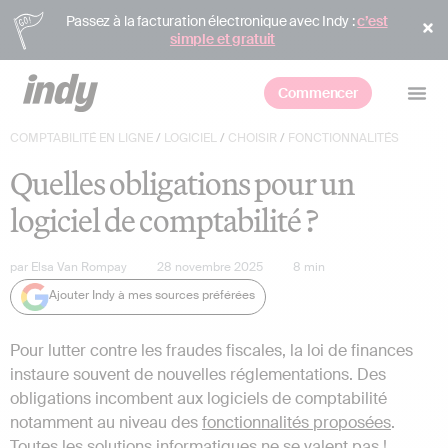
Passez à la facturation électronique avec Indy :
c’est
simple et gratuit
Commencer
COMPTABILITÉ EN LIGNE
/
LOGICIEL
/
CHOISIR
/
FONCTIONNALITÉS
Quelles obligations pour un
logiciel de comptabilité ?
par
Elsa Van Rompay
28 novembre 2025
8
min
Ajouter Indy à mes sources préférées
Pour lutter contre les fraudes fiscales, la loi de finances
instaure souvent de nouvelles réglementations. Des
obligations incombent aux logiciels de comptabilité
notamment au niveau des
fonctionnalités proposées
.
Toutes les solutions informatiques ne se valent pas !