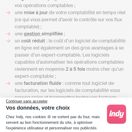
vos opérations comptables ;
une
mise à jour
de votre comptabilité en temps réel
(ce qui vous permet d’avoir le contrôle sur vos flux
comptable) ;
une
gestion
simplifiée
;
un
coût réduit
: le coût d’un logiciel de comptabilité
en ligne est également un des gros avantages à se
passer d’un expert-comptable. Les logiciels
capables d’automatiser les opérations comptables
reviennent en moyenne
2 à 5 fois
moins cher qu’un
expert-comptable ;
une
facturation fluide
: comme tout logiciel de
facturation, sur les logiciels de comptabilité vous
pouvez créer et transmettre toutes vos factures
Continuer sans accepter
directement dans votre espace.
Vos données, votre choix
Plateforme de Gestion du Consentement : Person
De plus, en cas de
contrôle fiscal
, recourir à un logiciel
Chez Indy, nos cookies 🍪 ne sortent pas du four, mais
comptable peut s’avérer très utile. En effet l’administration
servent au bon fonctionnement du site, à optimiser
l'expérience utilisateur et personnaliser nos publicités.
fiscale peut contrôler vos comptes sur les 3 dernières