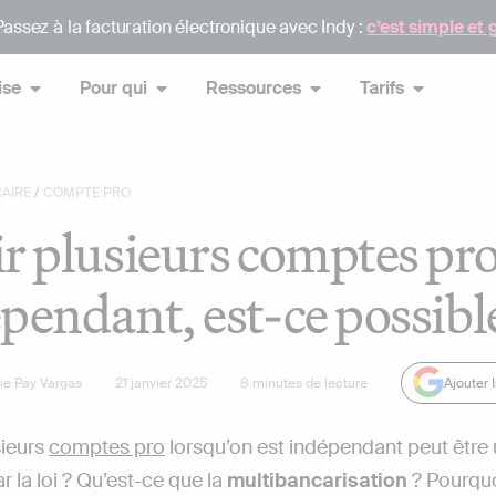
assez à la facturation électronique avec Indy :
c’est simple et 
ise
Pour qui
Ressources
Tarifs
AIRE
/
COMPTE PRO
r plusieurs comptes pro
pendant, est-ce possibl
lie Pay Vargas
21 janvier 2025
8
minutes de lecture
Ajouter 
sieurs
comptes pro
lorsqu’on est indépendant peut être 
r la loi ? Qu’est-ce que la
multibancarisation
? Pourquo