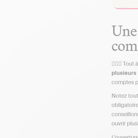
Une 
comp
👩🏽‍⚖️ Tou
plusieurs
comptes pr
Notez tout
obligatoir
conseillon
ouvrir plu
L’ouvertur