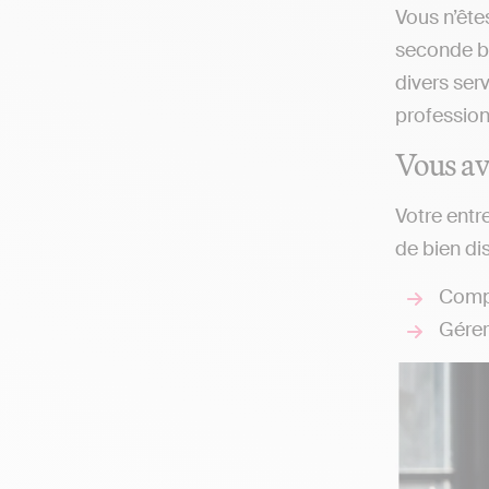
Vous n’ête
seconde b
divers ser
profession
Vous av
Votre entr
de bien di
Compl
Gérer