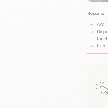
Résumé
Avoir
Dispo
foncti
La mu