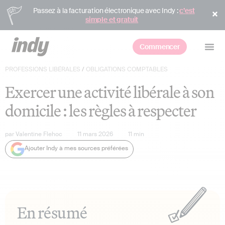
Passez à la facturation électronique avec Indy :
c’est
simple et gratuit
Commencer
PROFESSIONS LIBÉRALES
/
OBLIGATIONS COMPTABLES
Exercer une activité libérale à son
domicile : les règles à respecter
par
Valentine Flehoc
11 mars 2026
11
min
Ajouter Indy à mes sources préférées
En résumé