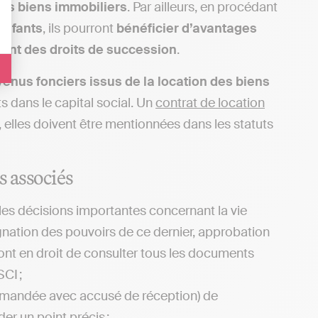
des biens immobiliers
. Par ailleurs, en procédant
enfants
, ils pourront
bénéficier d’avantages
tant des droits de succession
.
venus fonciers issus de la location des biens
ts dans le capital social. Un
contrat de location
, elles doivent être mentionnées dans les statuts
s associés
les décisions importantes concernant la vie
ignation des pouvoirs de ce dernier, approbation
sont en droit de consulter tous les documents
CI ;
mmandée avec accusé de réception) de
r un point précis ;