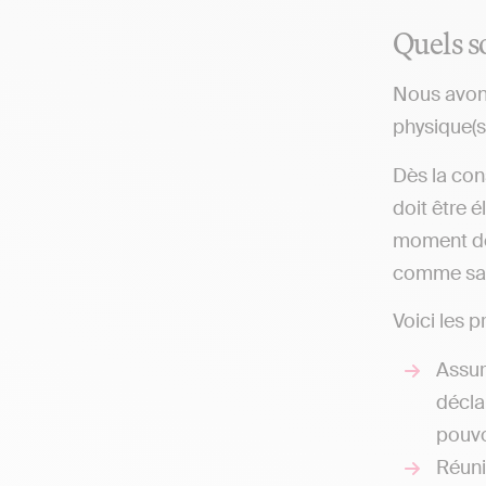
Quels s
Nous avons
physique(s
Dès la con
doit être é
moment de 
comme sa 
Voici les p
Assur
décla
pouvoi
Réuni