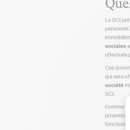
Quel
La SCI pe
personnel.
immobilier)
sociales
a
effectués 
Ces sommes
qui sera c
société
n’
SCI.
Comme ment
propriétair
fonctionne