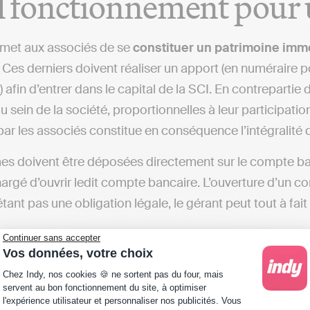
 fonctionnement pour 
rmet aux associés de se
constituer un patrimoine immo
 Ces derniers doivent réaliser un apport (en numéraire p
 afin d’entrer dans le capital de la SCI. En contrepartie
u sein de la société, proportionnelles à leur participati
par les associés constitue en conséquence l’intégralité d
 doivent être déposées directement sur le compte banc
hargé d’ouvrir ledit compte bancaire. L’ouverture d’un c
étant pas une obligation légale, le gérant peut tout à fait
Continuer sans accepter
Vos données, votre choix
ionné plus haut, une SCI offre la possibilité de s’asso
Plateforme de Gestion du Consentement : Personna
es des parts de la société et non du bien immobilier faisa
Chez Indy, nos cookies 🍪 ne sortent pas du four, mais
servent au bon fonctionnement du site, à optimiser
ment d’une SCI est très avantageux, car les droits de su
l'expérience utilisateur et personnaliser nos publicités. Vous