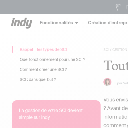
P
Fonctionnalités
Création d'entrepr
Rappel – les types de SCI
SCI
/
GESTION
Tout
Quel fonctionnement pour une SCI ?
Comment créer une SCI ?
SCI : dans quel but ?
par
Va
Vous envis
? Avant de
La gestion de votre SCI devient
informatio
simple sur Indy
comment