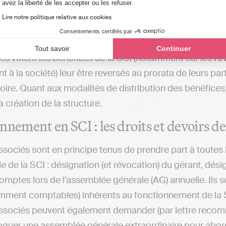
Axeptio consent
avez la liberté de les accepter ou les refuser.
vés que les droits qui s’appliquent directement sur 
Lire notre politique relative aux cookies
tions anticipées régulières de parts sociales à vos 
Consentements certifiés par
cilitant la transmission du patrimoine en limitant
le mon
Tout savoir
Continuer
és voient les bénéfices de la SCI (notamment sur les
re
 à la société) leur être reversés au prorata de leurs par
toire. Quant aux modalités de distribution des bénéfices
a création de la structure.
nnement en SCI : les droits et devoirs de
ssociés sont en principe tenus de prendre part à toutes 
le de la SCI : désignation (et révocation) du gérant, dés
omptes lors de l’assemblée générale (AG) annuelle. Ils 
mment comptables) inhérents au fonctionnement de la S
ssociés peuvent également demander (par lettre reco
quer une assemblée générale extraordinaire pour aborde