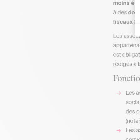
moins éle
à des
dona
fiscaux
fa
Les associ
appartenant
est obliga
rédigés à l
Fonctio
Les a
socia
des c
(nota
Les a
convo