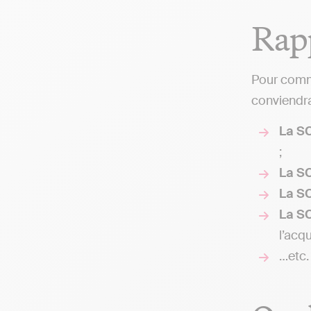
Rapp
Pour comme
conviendra 
La SC
;
La SC
La
SC
La SC
l’acq
…etc