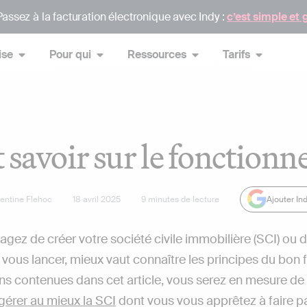
assez à la facturation électronique avec Indy :
c’est simple et 
ise
Pour qui
Ressources
Tarifs
 savoir sur le fonction
lentine Flehoc
18 avril 2025
9
minutes de lecture
Ajouter In
agez de créer votre société civile immobilière (SCI) ou 
 vous lancer, mieux vaut connaître les principes du bo
ns contenues dans cet article, vous serez en mesure de 
gérer au mieux la SCI
dont vous vous apprêtez à faire pa