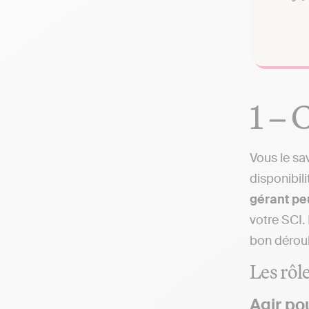
1 – 
Vous le sa
disponibil
gérant peu
votre SCI.
bon déroul
Les rôl
Agir po