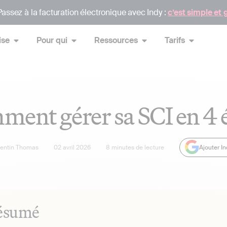
assez à la facturation électronique avec Indy :
c’est simple et 
ise
Pour qui
Ressources
Tarifs
ent gérer sa SCI en 4 
lentin Thomas
02 avril 2026
8
minutes de lecture
Ajouter I
ésumé