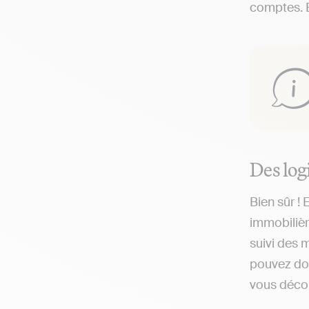
comptes. E
Des log
Bien sûr !
immobiliè
suivi des 
pouvez do
vous décou