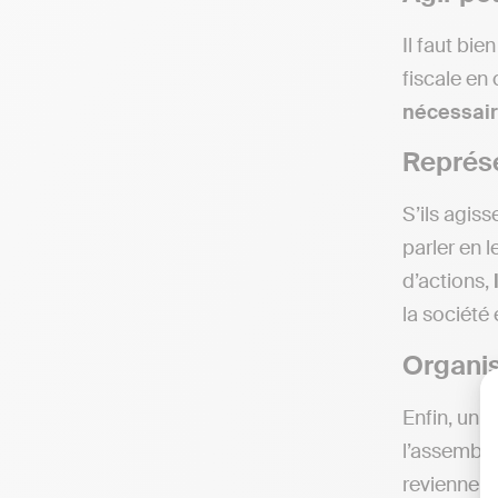
Il faut bie
fiscale en
nécessai
Représe
S’ils agis
parler en l
d’actions,
la société
Organis
Enfin, un 
l’assemblé
reviennent