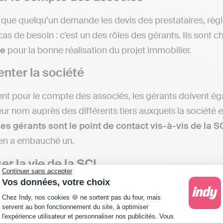
n que quelqu’un demande les devis des prestataires, règle
 cas de besoin : c’est un des rôles des gérants. Ils sont
re
pour la bonne réalisation du projet immobilier.
nter la société
sent pour le compte des associés, les gérants doivent ég
eur nom auprès des différents tiers auxquels la société e
les gérants sont le point de contact vis-à-vis de la S
 en a embauché un.
er la vie de la SCI
Continuer sans accepter
Vos données, votre choix
autre rôle des gérants de SCI est de
faire vivre la sociét
Plateforme de Gestion du Consentement : Personna
Chez Indy, nos cookies 🍪 ne sortent pas du four, mais
e générale annuelle. Des
PV d’AG
doivent être édités. L
servent au bon fonctionnement du site, à optimiser
 également.
l'expérience utilisateur et personnaliser nos publicités. Vous