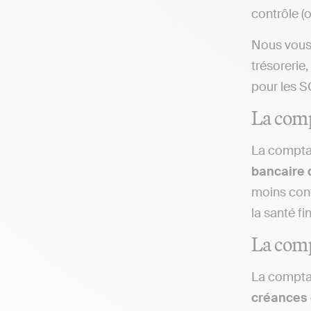
contrôle (o
Nous vous 
trésorerie
pour les SC
La comp
La comptab
bancaire 
moins cont
la santé fi
La comp
La comptab
créances e