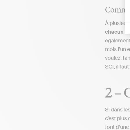
Comment
À plusieur
chacun a 
également 
mois l’un 
voulez, ta
SCI, il fa
2 – 
Si dans les
c’est plus 
font d’une