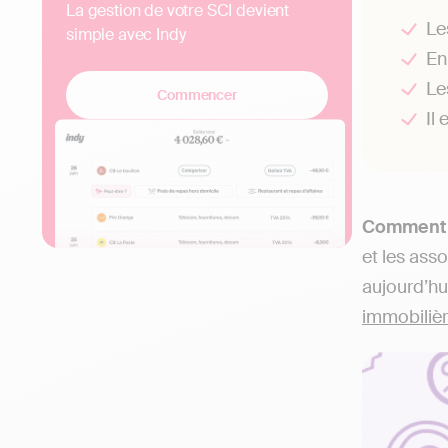
La gestion de votre SCI devient
Le
simple avec Indy
En
Le
Commencer
Il
Comment g
et les ass
aujourd’hu
immobilièr