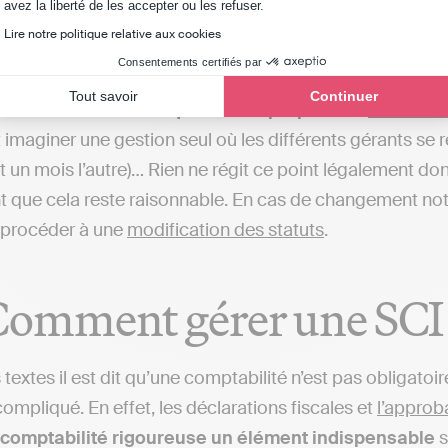
Axeptio consent
avez la liberté de les accepter ou les refuser.
 gérer une SCI à plusieurs ?
Lire notre politique relative aux cookies
Consentements certifiés par
s gérants, vous avez deux solutions principales : soit
tou
Tout savoir
Continuer
des tâches définies qui lui sont propres
. Le
fonction
imaginer une gestion seul où les différents gérants se
et un mois l’autre)… Rien ne régit ce point légalement d
nt que cela reste raisonnable. En cas de changement no
ut procéder à une
modification des statuts
.
Comment gérer une SCI :
 textes il est dit qu’une comptabilité n’est pas obligatoir
compliqué. En effet, les déclarations fiscales et
l’approb
comptabilité rigoureuse un élément indispensable
s