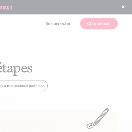
gratuit
Se connecter
Commencer
étapes
ndy à mes sources préférées