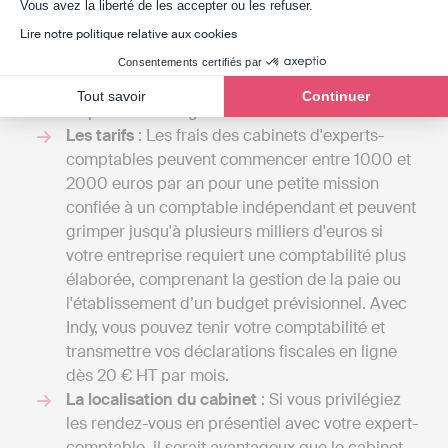
Axeptio consent
Vous avez la liberté de les accepter ou les refuser.
aurez la possibilité de recevoir divers devis et
Lire notre politique relative aux cookies
de comparer les coûts par rapport aux services
proposés. Cela vous permettra aussi d'avoir une
Consentements certifiés par
vision d'ensemble des différentes prestations
Tout savoir
Continuer
disponibles à Anglefort.
Les tarifs
: Les frais des cabinets d'experts-
comptables peuvent commencer entre 1000 et
2000 euros par an pour une petite mission
confiée à un comptable indépendant et peuvent
grimper jusqu'à plusieurs milliers d'euros si
votre entreprise requiert une comptabilité plus
élaborée, comprenant la gestion de la paie ou
l'établissement d’un budget prévisionnel. Avec
Indy, vous pouvez tenir votre comptabilité et
transmettre vos déclarations fiscales en ligne
dès 20 € HT par mois.
La localisation du cabinet
: Si vous privilégiez
les rendez-vous en présentiel avec votre expert-
comptable, il serait avantageux que le cabinet