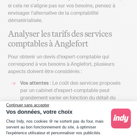
si cela ne s'aligne pas sur vos besoins, pensez à
envisager l'alternative de la comptabilité
dématérialisée.
Analyser les tarifs des services
comptables à Anglefort
Pour obtenir un devis d’expert-comptable qui
correspond à vos besoins à Anglefort, plusieurs
aspects doivent être considérés :
Vos attentes
: Le coût des services proposés
par un cabinet d'expert-comptable peut
grandement varier en fonction du détail du
contrat que vous établirez avec eux. L'étendue
Continuer sans accepter
Vos données, votre choix
des services qu'un cabinet d’expert-comptable
Plateforme de Gestion du Consentement : Person
peut proposer est vaste, et le prix sera fonction
Chez Indy, nos cookies 🍪 ne sortent pas du four, mais
du nombre de tâches qu'il assurera pour vous.
servent au bon fonctionnement du site, à optimiser
l'expérience utilisateur et personnaliser nos publicités.
En échangeant avec plusieurs spécialistes, vous