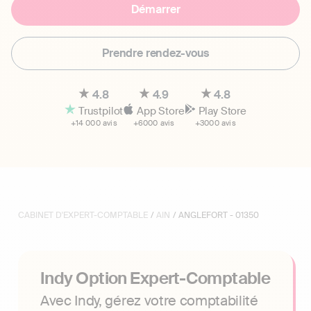
Démarrer
Prendre rendez-vous
4.8
4.9
4.8
Trustpilot
App Store
Play Store
+14 000 avis
+6000 avis
+3000 avis
CABINET D'EXPERT-COMPTABLE
/
AIN
/ ANGLEFORT - 01350
Indy Option Expert-Comptable
Avec Indy, gérez votre comptabilité