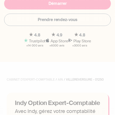
Démarrer
Prendre rendez-vous
4.8
4.9
4.8
Trustpilot
App Store
Play Store
+14 000 avis
+6000 avis
+3000 avis
CABINET D'EXPERT-COMPTABLE
/
AIN
/ VILLEREVERSURE - 01250
Indy Option Expert-Comptable
Avec Indy, gérez votre comptabilité