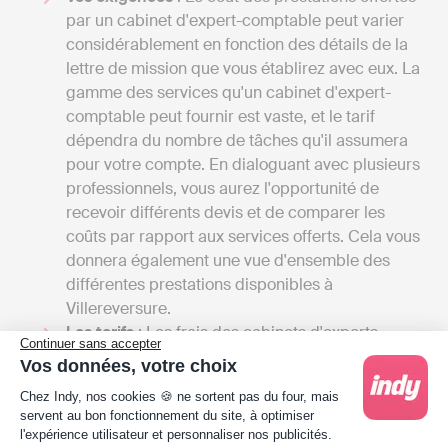
par un cabinet d'expert-comptable peut varier
considérablement en fonction des détails de la
lettre de mission que vous établirez avec eux. La
gamme des services qu'un cabinet d'expert-
comptable peut fournir est vaste, et le tarif
dépendra du nombre de tâches qu'il assumera
pour votre compte. En dialoguant avec plusieurs
professionnels, vous aurez l'opportunité de
recevoir différents devis et de comparer les
coûts par rapport aux services offerts. Cela vous
donnera également une vue d'ensemble des
différentes prestations disponibles à
Villereversure.
Les tarifs
: Les frais des cabinets d'experts-
Continuer sans accepter
comptables peuvent débuter entre 1000 et
Vos données, votre choix
2000 euros par an pour une petite mission
Plateforme de Gestion du Consentement : Person
Chez Indy, nos cookies 🍪 ne sortent pas du four, mais
confiée à un comptable indépendant et
servent au bon fonctionnement du site, à optimiser
atteindre plusieurs milliers d'euros si votre
l'expérience utilisateur et personnaliser nos publicités.