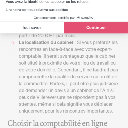
Axeptio consent
entreprise nécessite une comptabilité plus
Vous avez la liberté de les accepter ou les refuser.
complexe, incluant la gestion de la paie ou
Lire notre politique relative aux cookies
l'établissement d'un budget prévisionnel. Avec
Consentements certifiés par
Indy, vous pouvez gérer votre comptabilité et
Tout savoir
Continuer
soumettre vos déclarations fiscales en ligne à
partir de 20 € HT par mois.
La localisation du cabinet
: Si vous préférez les
rencontres en face-à-face avec votre expert-
comptable, il serait avantageux que le cabinet
soit situé à proximité de votre lieu de travail ou
de votre domicile. Cependant, il ne faudrait pas
compromettre la qualité du service au profit de
la commodité. Parfois, il peut être plus judicieux
de demander un devis à un cabinet de l'Ain si
ceux de Villereversure ne répondent pas à vos
attentes, même si cela signifie vous déplacer
uniquement pour les rencontres importantes.
Choisir la comptabilité en ligne