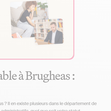
ble à Brugheas :
? Il en existe plusieurs dans le département de