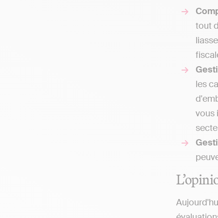
Comp
tout 
liass
fisca
Gest
les c
d'emb
vous 
secteu
Gesti
peuven
L’opini
Aujourd'hu
évaluation