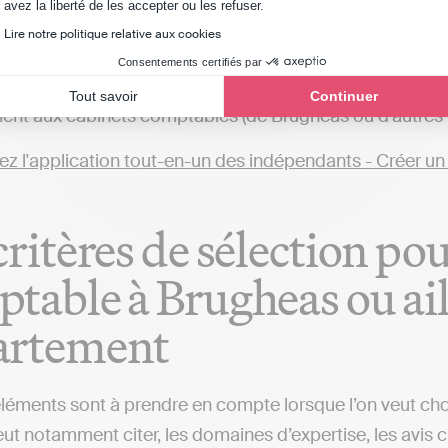
Axeptio consent
avez la liberté de les accepter ou les refuser.
bjectif est de réaliser votre comptabilité directement en
Lire notre politique relative aux cookies
n cabinet comptable et qu’il est possible de le faire en 
Consentements certifiés par
permettra de gérer votre comptabilité et transmettre vo
Tout savoir
Continuer
ent aux cabinets comptables (de Brugheas ou d'autres vil
critères de sélection po
table à Brugheas ou ail
artement
éléments sont à prendre en compte lorsque l’on veut ch
ut notamment citer, les domaines d’expertise, les avis cl