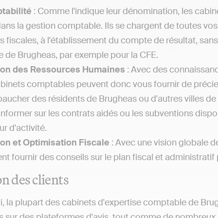
tabilité
: Comme l'indique leur dénomination, les cabin
dans la gestion comptable. Ils se chargent de toutes vo
es fiscales, à l'établissement du compte de résultat, sa
le de Brugheas, par exemple pour la CFE.
ion des Ressources Humaines
: Avec des connaissance
abinets comptables peuvent donc vous fournir de précieu
aucher des résidents de Brugheas ou d'autres villes de 
informer sur les contrats aidés ou les subventions disp
r d'activité.
on et Optimisation Fiscale
: Avec une vision globale d
t fournir des conseils sur le plan fiscal et administratif p
on des clients
i, la plupart des cabinets d'expertise comptable de Bru
s sur des plateformes d'avis, tout comme de nombreux a