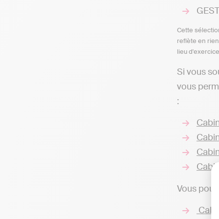
GESTI
Cette sélectio
reflète en rie
lieu d'exercic
Si vous so
vous perme
:
Cabin
Cabin
Cabin
Cabin
Vous pouvez
Cabin