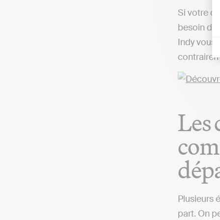
Si votre o
besoin d’u
Indy vous 
contrairem
Les 
comp
dép
Plusieurs 
part. On pe