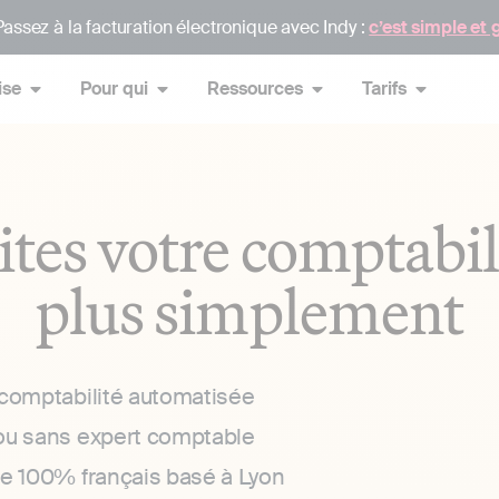
assez à la facturation électronique avec Indy :
c’est simple et 
ise
Pour qui
Ressources
Tarifs
ites votre comptabil
plus simplement
 comptabilité automatisée
ou sans expert comptable
ce 100% français basé à Lyon