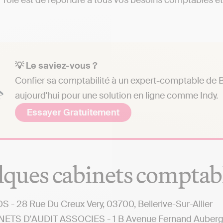
eur rôle est de répondre à tous vos besoins comptables et 
💡 Le saviez-vous ?
Confier sa comptabilité à un expert-comptable de B
aujourd'hui pour une solution en ligne comme Indy.
Essayer Gratuitement
ques cabinets comptab
 - 28 Rue Du Creux Very, 03700, Bellerive-Sur-Allier
ETS D'AUDIT ASSOCIES - 1 B Avenue Fernand Auberger,