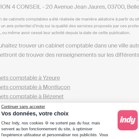
ON 4 CONSEIL - 20 Avenue Jean Jaures, 03700, Belleri
n de cabinets comptables a été réalisée de manière aléatoire à partir du si
n un avis potentiel d’Indy sur la qualité des services proposés par ces pr
e, ou même avoir cessé leur activité depuis la date de cette publication.
uhaitez trouver un cabinet comptable dans une ville au
ttront de trouver des renseignements sur les différent
ets comptable à Yzeure
ets comptable à Montluçon
ets comptable à Bézenet
ets comptable à Vendat
Continuer sans accepter
Vos données, votre choix
 aussi consulter la liste de cabinets présents ailleurs d
Plateforme de Gestion du Consentement : Personna
Chez Indy, nos cookies 🍪 ne sortent pas du four, mais
servent au bon fonctionnement du site, à optimiser
ets comptable dans l"Allier
l'expérience utilisateur et personnaliser nos publicités. Vous