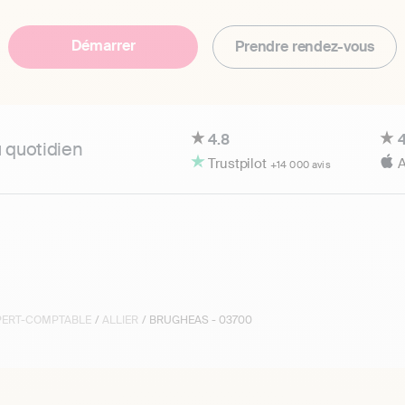
Démarrer
Prendre rendez-vous
4.8
4
u quotidien
Trustpilot
A
+14 000 avis
XPERT-COMPTABLE
/
ALLIER
/ BRUGHEAS - 03700