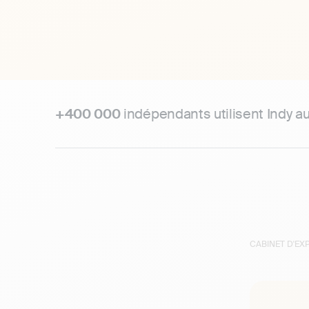
+400 000
indépendants utilisent Indy a
CABINET D'E