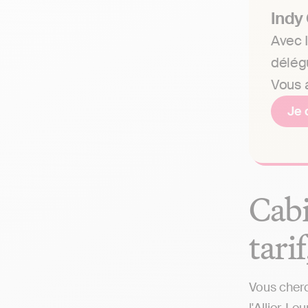
Indy
Avec I
délég
Vous a
Je 
Cabi
tari
Vous cherc