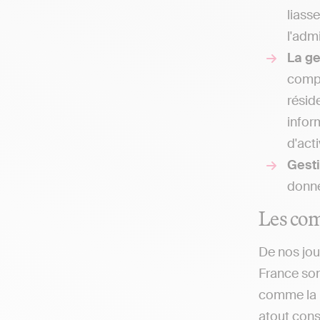
liass
l'admi
La g
compt
résid
infor
d'acti
Gesti
donne
Les com
De nos jou
France son
comme la p
atout cons