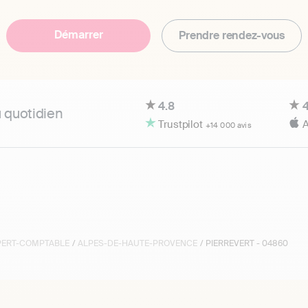
Démarrer
Prendre rendez-vous
4.8
4
u quotidien
Trustpilot
A
+14 000 avis
XPERT-COMPTABLE
/
ALPES-DE-HAUTE-PROVENCE
/ PIERREVERT - 04860