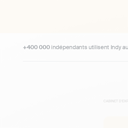
+400 000
indépendants utilisent Indy a
CABINET D'E