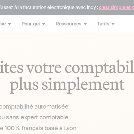
assez à la facturation électronique avec Indy :
c’est simple et 
ise
Pour qui
Ressources
Tarifs
ites votre comptabil
plus simplement
 comptabilité automatisée
ou sans expert comptable
ce 100% français basé à Lyon