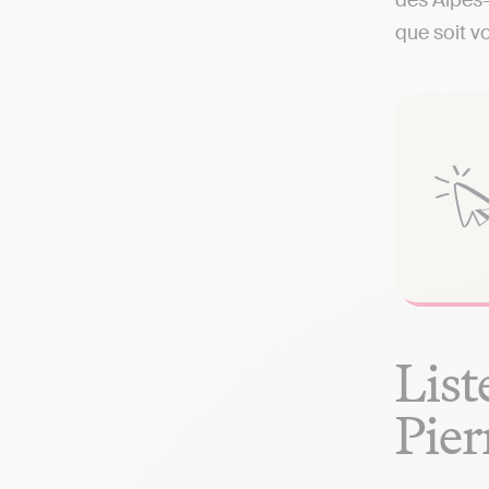
des Alpes-
que soit vo
List
Pier