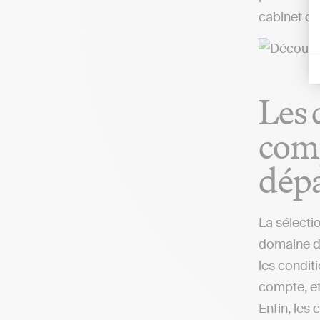
cabinet co
Les 
comp
dép
La sélecti
domaine de
les condit
compte, et
Enfin, les