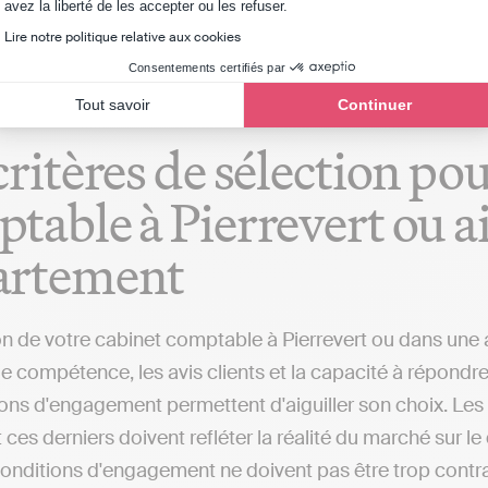
Axeptio consent
avez la liberté de les accepter ou les refuser.
mptable qui fera toutes ces démarches pour le compte d
Lire notre politique relative aux cookies
Consentements certifiés par
Tout savoir
Continuer
critères de sélection po
table à Pierrevert ou ai
artement
on de votre cabinet comptable à Pierrevert ou dans une a
 compétence, les avis clients et la capacité à répondre 
ions d'engagement permettent d'aiguiller son choix. Les
 ces derniers doivent refléter la réalité du marché sur
 conditions d'engagement ne doivent pas être trop contr