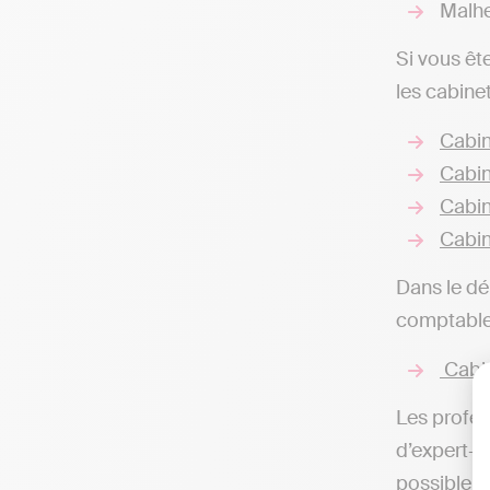
Malhe
Si vous êt
les cabine
Cabin
Cabin
Cabin
Cabin
Dans le dé
comptable
Cabin
Les profes
d’expert-co
possible d