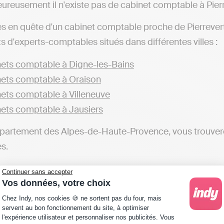
ureusement il n'existe pas de cabinet comptable à Pierr
es en quête d'un cabinet comptable proche de Pierrevert
ts d'experts-comptables situés dans différentes villes :
ets comptable à Digne-les-Bains
ets comptable à Oraison
ets comptable à Villeneuve
ets comptable à Jausiers
partement des Alpes-de-Haute-Provence, vous trouvere
s.
ets comptable dans les Alpes-de-Haute-Provence
Continuer sans accepter
Vos données, votre choix
sionnels préférant réaliser leur comptabilité eux-mêmes
Plateforme de Gestion du Consentement : Personna
Chez Indy, nos cookies 🍪 ne sortent pas du four, mais
mptable implanté à Pierrevert. Avec des solutions en ligne
servent au bon fonctionnement du site, à optimiser
l'expérience utilisateur et personnaliser nos publicités. Vous
e gérer sa comptabilité et transmettre ses déclarations f