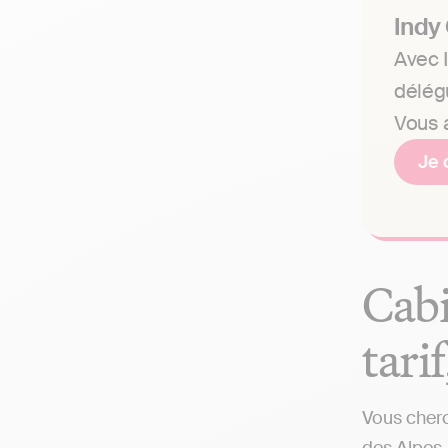
Indy
Avec I
délég
Vous a
Je 
Cabi
tari
Vous cherc